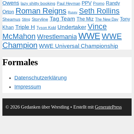
Owens
PPV
Randy
lazy shitty booking
Paul Heyman
Promo
Roman Reigns
Seth Rollins
Orton
Rusev
Tag Team
The Miz
Tony
Storyline
Sheamus
The New Day
Sting
Vince
Triple H
Undertaker
Khan
Tyson Kidd
WWE
McMahon
WWE
Wrestlemania
Champion
WWE Universal Championship
Formales
Datenschutzerklärung
Impressum
© 2026 Gedanken über Wrestling
• Erstellt mit
GeneratePress