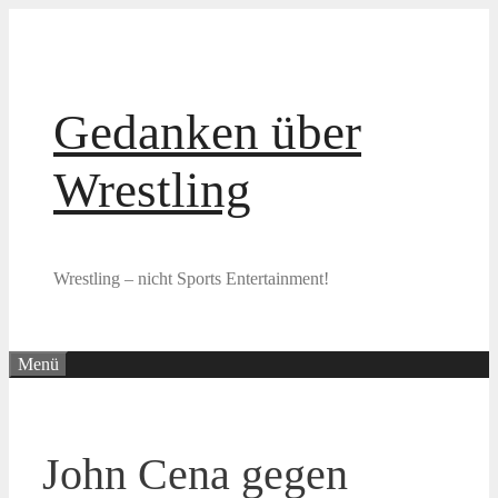
Zum
Inhalt
springen
Gedanken über
Wrestling
Wrestling – nicht Sports Entertainment!
Menü
John Cena gegen