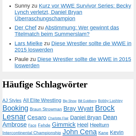
Sunny
zu
Kurz vor WWE Survivor Series: Becky
Lynch verletzt, Daniel Bryan
Überraschungschampion
Der Chef
zu
Abstimmung: Wer gewinnt das
Titelmatch beim Summerslam?
Lars Mielke
zu
Diese Wrestler sollte die WWE in
2015 loswerden
Paule
zu
Diese Wrestler sollte die WWE in 2015
loswerden
Häufige Schlagwörter
AJ Styles
All Elite Wrestling
Bobby Lashley
Big Show
Bill Goldberg
Brock
Booking
Bray Wyatt
Braun Strowman
Lesnar
Dean
Cesaro
Daniel Bryan
Charlotte Flair
Ambrose
Gimmick
Heel
Heelturn
Fehde
Face
John Cena
Kevin
Intercontinental Championship
Kane