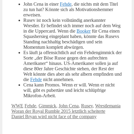
John Cena in einer
Fehde
, die nichts mit dem Titel
zu tun hat? Könnte sich als Motivationshemmer
erweisen.
Rusev ist noch kein vollständig anerkannter
Wrestler. Er befindet sich immer noch auf dem Weg
in die Uppercard. Wenn die
Booker
für Cena einen
Squashersieg eingeplant haben, könnte das Rusevs
Standing nachhaltig beschädigen und sein
Momentum komplett abwürgen.
Es läuft ja offensichtlich auf ein Fehdengimmick der
Sorte „der Böse Russe gegen den aufrechten
Amerikaner“ hinaus. US-Amerikaner sollen ja auf
diese 80er Jahre Geschichte stehen, der Rest der
Welt könnte dies aber als sehr albern empfinden und
die
Fehde
nicht annehmen.
Cena kann Promos. Wenn er will. Wenn er nicht
will, gibt es pubertäre und leicht schlüpfrige
Mikrofon-Arbeit.
Kategorien
Schlagwörter
WWE
Fehde
,
Gimmick
,
John Cena
,
Rusev
,
Wrestlemania
Woran der Royal Rumble 2015 letztlich scheiterte
Daniel Bryan wird nicht face of the company