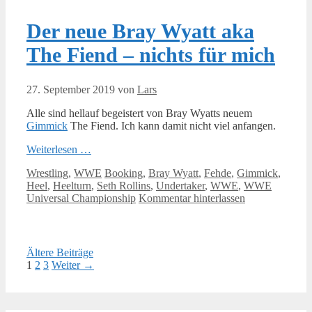
Der neue Bray Wyatt aka
The Fiend – nichts für mich
27. September 2019
von
Lars
Alle sind hellauf begeistert von Bray Wyatts neuem
Gimmick
The Fiend. Ich kann damit nicht viel anfangen.
Weiterlesen …
Kategorien
Schlagwörter
Wrestling
,
WWE
Booking
,
Bray Wyatt
,
Fehde
,
Gimmick
,
Heel
,
Heelturn
,
Seth Rollins
,
Undertaker
,
WWE
,
WWE
Universal Championship
Kommentar hinterlassen
Ältere Beiträge
Seite
Seite
Seite
1
2
3
Weiter
→