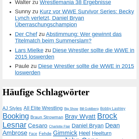
Walter
zu
Wrestlemania 38 Ergebnisse
Sunny
zu
Kurz vor WWE Survivor Series: Becky
Lynch verletzt, Daniel Bryan
Überraschungschampion
Der Chef
zu
Abstimmung: Wer gewinnt das
Titelmatch beim Summerslam?
Lars Mielke
zu
Diese Wrestler sollte die WWE in
2015 loswerden
Paule
zu
Diese Wrestler sollte die WWE in 2015
loswerden
Häufige Schlagwörter
AJ Styles
All Elite Wrestling
Bobby Lashley
Big Show
Bill Goldberg
Brock
Booking
Bray Wyatt
Braun Strowman
Lesnar
Dean
Cesaro
Daniel Bryan
Charlotte Flair
Ambrose
Gimmick
Heel
Heelturn
Fehde
Face