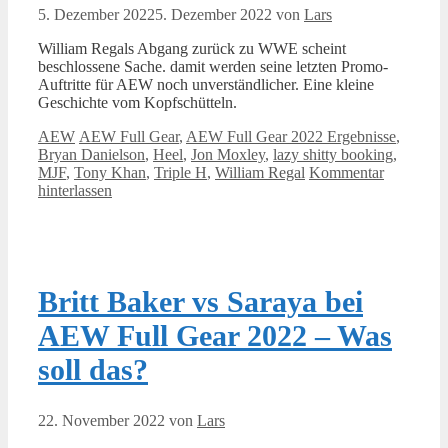
5. Dezember 2022
5. Dezember 2022
von
Lars
William Regals Abgang zurück zu WWE scheint
beschlossene Sache. damit werden seine letzten Promo-
Auftritte für AEW noch unverständlicher. Eine kleine
Geschichte vom Kopfschütteln.
Kategorien
Schlagwörter
AEW
AEW Full Gear
,
AEW Full Gear 2022 Ergebnisse
,
Bryan Danielson
,
Heel
,
Jon Moxley
,
lazy shitty booking
,
MJF
,
Tony Khan
,
Triple H
,
William Regal
Kommentar
hinterlassen
Britt Baker vs Saraya bei
AEW Full Gear 2022 – Was
soll das?
22. November 2022
von
Lars