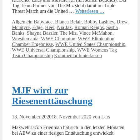
Tag Team Partner von The Miz steht damit im Triple
Threat Match um die United …
Weiterlesen …
Kategorien
Schlagwörter
Allgemein
Babyface
,
Bianca Belair
,
Bobby Lashley
,
Drew
Mcintyre
,
Edge
,
Heel
,
Nia Jax
,
Roman Reigns
,
Sasha
Banks
,
Shayna Baszler
,
The Miz
,
Vince McMahon
,
Wrestlemania
,
WWE Champion
,
WWE Elimination
Chamber Ergebnisse
,
WWE United States Championship
,
WWE Universal Championship
,
WWE Womens Tag
Team Championship
Kommentar hinterlassen
MJF wird zur
Riesenenttäuschung
18. November 2020
18. November 2020
von
Lars
Maxwell Jacob Friedman hat sich in den letzten Monaten
bei AEW zu einer riesigen Enttäuschung entwickelt.