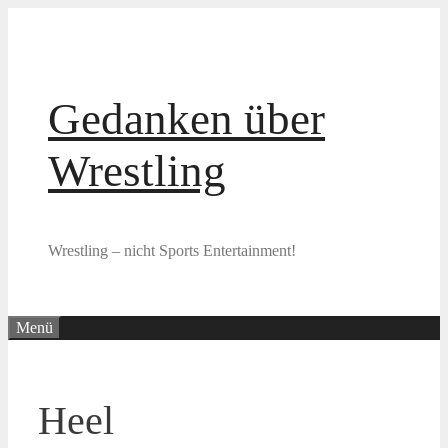
Zum
Inhalt
springen
Gedanken über
Wrestling
Wrestling – nicht Sports Entertainment!
Menü
Heel