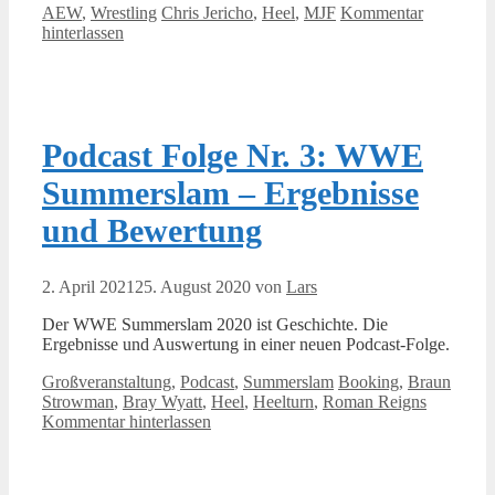
Kategorien
Schlagwörter
AEW
,
Wrestling
Chris Jericho
,
Heel
,
MJF
Kommentar
hinterlassen
Podcast Folge Nr. 3: WWE
Summerslam – Ergebnisse
und Bewertung
2. April 2021
25. August 2020
von
Lars
Der WWE Summerslam 2020 ist Geschichte. Die
Ergebnisse und Auswertung in einer neuen Podcast-Folge.
Kategorien
Schlagwörter
Großveranstaltung
,
Podcast
,
Summerslam
Booking
,
Braun
Strowman
,
Bray Wyatt
,
Heel
,
Heelturn
,
Roman Reigns
Kommentar hinterlassen