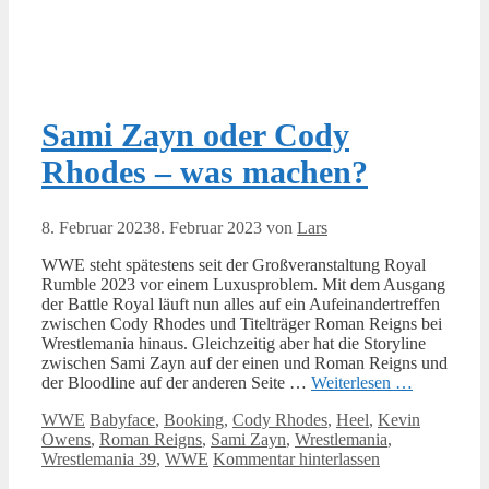
Sami Zayn oder Cody
Rhodes – was machen?
8. Februar 2023
8. Februar 2023
von
Lars
WWE steht spätestens seit der Großveranstaltung Royal
Rumble 2023 vor einem Luxusproblem. Mit dem Ausgang
der Battle Royal läuft nun alles auf ein Aufeinandertreffen
zwischen Cody Rhodes und Titelträger Roman Reigns bei
Wrestlemania hinaus. Gleichzeitig aber hat die Storyline
zwischen Sami Zayn auf der einen und Roman Reigns und
der Bloodline auf der anderen Seite …
Weiterlesen …
Kategorien
Schlagwörter
WWE
Babyface
,
Booking
,
Cody Rhodes
,
Heel
,
Kevin
Owens
,
Roman Reigns
,
Sami Zayn
,
Wrestlemania
,
Wrestlemania 39
,
WWE
Kommentar hinterlassen