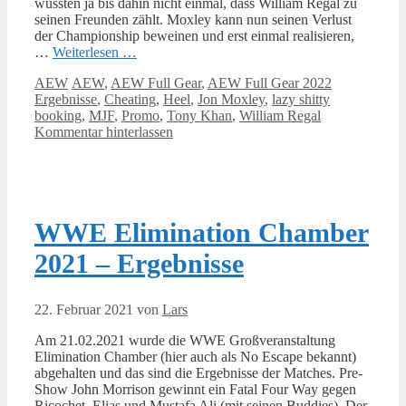
wussten ja bis dahin nicht einmal, dass William Regal zu
seinen Freunden zählt. Moxley kann nun seinen Verlust
der Championship beweinen und erst einmal realisieren,
…
Weiterlesen …
Kategorien
Schlagwörter
AEW
AEW
,
AEW Full Gear
,
AEW Full Gear 2022
Ergebnisse
,
Cheating
,
Heel
,
Jon Moxley
,
lazy shitty
booking
,
MJF
,
Promo
,
Tony Khan
,
William Regal
Kommentar hinterlassen
WWE Elimination Chamber
2021 – Ergebnisse
22. Februar 2021
von
Lars
Am 21.02.2021 wurde die WWE Großveranstaltung
Elimination Chamber (hier auch als No Escape bekannt)
abgehalten und das sind die Ergebnisse der Matches. Pre-
Show John Morrison gewinnt ein Fatal Four Way gegen
Ricochet, Elias und Mustafa Ali (mit seinen Buddies). Der