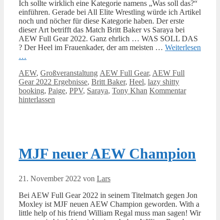
Ich sollte wirklich eine Kategorie namens „Was soll das?“
einführen. Gerade bei All Elite Wrestling würde ich Artikel
noch und nöcher für diese Kategorie haben. Der erste
dieser Art betrifft das Match Britt Baker vs Saraya bei
AEW Full Gear 2022. Ganz ehrlich … WAS SOLL DAS
? Der Heel im Frauenkader, der am meisten …
Weiterlesen
…
Kategorien
Schlagwörter
AEW
,
Großveranstaltung
AEW Full Gear
,
AEW Full
Gear 2022 Ergebnisse
,
Britt Baker
,
Heel
,
lazy shitty
booking
,
Paige
,
PPV
,
Saraya
,
Tony Khan
Kommentar
hinterlassen
MJF neuer AEW Champion
21. November 2022
von
Lars
Bei AEW Full Gear 2022 in seinem Titelmatch gegen Jon
Moxley ist MJF neuen AEW Champion geworden. With a
little help of his friend William Regal muss man sagen! Wir