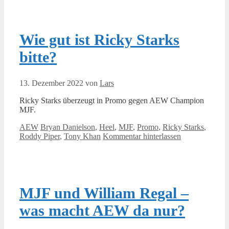
Wie gut ist Ricky Starks
bitte?
13. Dezember 2022
von
Lars
Ricky Starks überzeugt in Promo gegen AEW Champion
MJF.
Kategorien
Schlagwörter
AEW
Bryan Danielson
,
Heel
,
MJF
,
Promo
,
Ricky Starks
,
Roddy Piper
,
Tony Khan
Kommentar hinterlassen
MJF und William Regal –
was macht AEW da nur?