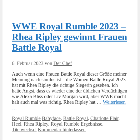
WWE Royal Rumble 2023 –
Rhea Ripley gewinnt Frauen
Battle Royal
6. Februar 2023
von
Der Chef
Auch wenn eine Frauen Battle Royal dieser Größe meiner
Meinung nach sinnlos ist – die Women Battle Royal 2023
hat mit Rhea Ripley die richtige Siegerin gesehen. Ich
hatte Angst, dass es wieder eine der üblichen Verdächtigen
wie Alexa Bliss oder Liv Morgan wird, aber WWE macht
halt auch mal was richtig. Rhea Ripley hat …
Weiterlesen
…
Kategorien
Schlagwörter
Royal Rumble
Babyface
,
Battle Royal
,
Charlotte Flair
,
Heel
,
Rhea Ripley
,
Royal Rumble Ergebnisse
,
Titelwechsel
Kommentar hinterlassen