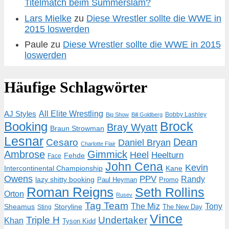
Titelmatch beim Summerslam?
Lars Mielke
zu
Diese Wrestler sollte die WWE in
2015 loswerden
Paule
zu
Diese Wrestler sollte die WWE in 2015
loswerden
Häufige Schlagwörter
AJ Styles
All Elite Wrestling
Bobby Lashley
Big Show
Bill Goldberg
Brock
Booking
Bray Wyatt
Braun Strowman
Lesnar
Dean
Cesaro
Daniel Bryan
Charlotte Flair
Ambrose
Gimmick
Heel
Heelturn
Fehde
Face
John Cena
Kevin
Intercontinental Championship
Kane
Owens
PPV
Randy
lazy shitty booking
Paul Heyman
Promo
Roman Reigns
Seth Rollins
Orton
Rusev
Tag Team
The Miz
Tony
Storyline
Sheamus
The New Day
Sting
Vince
Triple H
Undertaker
Khan
Tyson Kidd