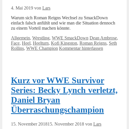
4. Mai 2019
von
Lars
Warum sich Roman Reigns Wechsel zu SmackDown
einfach falsch anfühlt und wie man die Situation dennoch
zu einem Vorteil machen könnte.
Kategorien
Schlagwörter
Allgemein
,
Wrestling
,
WWE SmackDown
Dean Ambrose
,
Face
,
Heel
,
Heelturn
,
Kofi Kingston
,
Roman Reigns
,
Seth
Rollins
,
WWE Champion
Kommentar hinterlassen
Kurz vor WWE Survivor
Series: Becky Lynch verletzt,
Daniel Bryan
Überraschungschampion
15. November 2018
15. November 2018
von
Lars