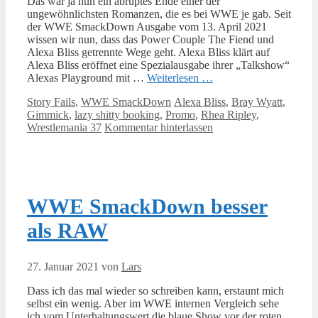
Das war ja nun ein abruptes Ende einer der
ungewöhnlichsten Romanzen, die es bei WWE je gab. Seit
der WWE SmackDown Ausgabe vom 13. April 2021
wissen wir nun, dass das Power Couple The Fiend und
Alexa Bliss getrennte Wege geht. Alexa Bliss klärt auf
Alexa Bliss eröffnet eine Spezialausgabe ihrer „Talkshow“
Alexas Playground mit …
Weiterlesen …
Kategorien
Schlagwörter
Story Fails
,
WWE SmackDown
Alexa Bliss
,
Bray Wyatt
,
Gimmick
,
lazy shitty booking
,
Promo
,
Rhea Ripley
,
Wrestlemania 37
Kommentar hinterlassen
WWE SmackDown besser
als RAW
27. Januar 2021
von
Lars
Dass ich das mal wieder so schreiben kann, erstaunt mich
selbst ein wenig. Aber im WWE internen Vergleich sehe
ich vom Unterhaltungswert die blaue Show vor der roten