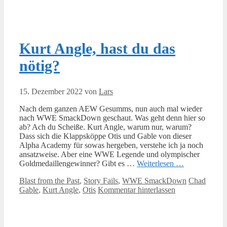
Kurt Angle, hast du das
nötig?
15. Dezember 2022
von
Lars
Nach dem ganzen AEW Gesumms, nun auch mal wieder
nach WWE SmackDown geschaut. Was geht denn hier so
ab? Ach du Scheiße. Kurt Angle, warum nur, warum?
Dass sich die Klappsköppe Otis und Gable von dieser
Alpha Academy für sowas hergeben, verstehe ich ja noch
ansatzweise. Aber eine WWE Legende und olympischer
Goldmedaillengewinner? Gibt es …
Weiterlesen …
Kategorien
Schlagwörte
Blast from the Past
,
Story Fails
,
WWE SmackDown
Chad
Gable
,
Kurt Angle
,
Otis
Kommentar hinterlassen