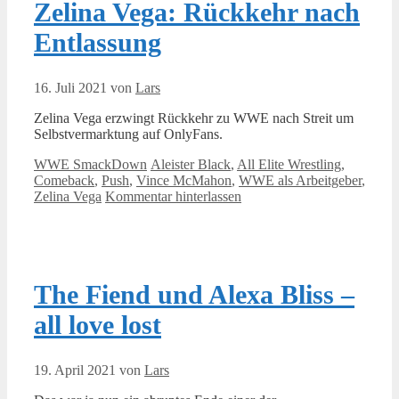
Zelina Vega: Rückkehr nach
Entlassung
16. Juli 2021
von
Lars
Zelina Vega erzwingt Rückkehr zu WWE nach Streit um
Selbstvermarktung auf OnlyFans.
Kategorien
Schlagwörter
WWE SmackDown
Aleister Black
,
All Elite Wrestling
,
Comeback
,
Push
,
Vince McMahon
,
WWE als Arbeitgeber
,
Zelina Vega
Kommentar hinterlassen
The Fiend und Alexa Bliss –
all love lost
19. April 2021
von
Lars