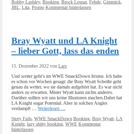
Bobby Lashley
,
Booking
,
Brock Lesnar
,
Fehde
,
Gimmick
,
JBL
,
Lita
,
Promo
Kommentar hinterlassen
Bray Wyatt und LA Knight
– lieber Gott, lass das enden
15. Dezember 2022
von
Lars
Und weiter geht’s im WWE SmackDown Irrsinn. Ich habe
es schon vor Wochen gesagt: die Bray Wyatt Scheiße geht
genau da weiter, wo sie damals aufgehört hat. Es war nicht
anders zu erwarten. Mister Wyatt kann nichts anderes.
Darüber sollten wir uns keine Illusionen machen.Dabei hat
LA Knight sogar Potential. Aber in solchen Angles
verdampft …
Weiterlesen …
Kategorien
Schlagwörter
Story Fails
,
WWE SmackDown
Booking
,
Bray Wyatt
,
LA
Knight
,
lazy shitty booking
,
WWE
Kommentar
hinterlassen