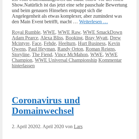
Show.Natürlich ist das jetzt eine sehr pauschale Bewertung
und beim genauen Hinsehen entpuppt sich die
Angelegenheit als etwas komplexer, aber zumindest was
den Main Event betrifft, macht …
Weiterlesen …
Kategorien
Schlagw
Royal Rumble
,
WWE
,
WWE Raw
,
WWE SmackDown
Adam Pearce
,
Alexa Bliss
,
Booking
,
Bray Wyatt
,
Drew
Mcintyre
,
Face
,
Fehde
,
Heelturn
,
Hurt Business
,
Kevin
Owens
,
Paul Heyman
,
Randy Orton
,
Roman Reigns
,
Storyline
,
The Fiend
,
Vince McMahon
,
WWE
,
WWE
Champion
,
WWE Universal Championship
Kommentar
hinterlassen
Coronavirus und
Domainwechsel
2. April 2020
2. April 2020
von
Lars