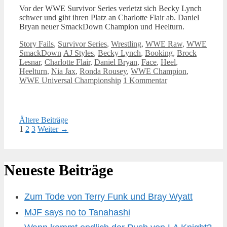
Vor der WWE Survivor Series verletzt sich Becky Lynch
schwer und gibt ihren Platz an Charlotte Flair ab. Daniel
Bryan neuer SmackDown Champion und Heelturn.
Kategorien
Story Fails
,
Survivor Series
,
Wrestling
,
WWE Raw
,
WWE
Schlagwörter
SmackDown
AJ Styles
,
Becky Lynch
,
Booking
,
Brock
Lesnar
,
Charlotte Flair
,
Daniel Bryan
,
Face
,
Heel
,
Heelturn
,
Nia Jax
,
Ronda Rousey
,
WWE Champion
,
WWE Universal Championship
1 Kommentar
Ältere Beiträge
Seite
Seite
Seite
1
2
3
Weiter
→
Neueste Beiträge
Zum Tode von Terry Funk und Bray Wyatt
MJF says no to Tanahashi