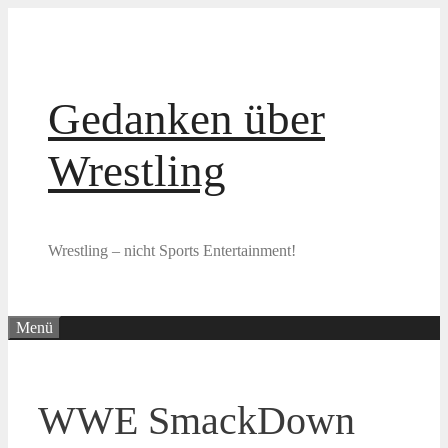
Zum
Inhalt
springen
Gedanken über
Wrestling
Wrestling – nicht Sports Entertainment!
Menü
WWE SmackDown