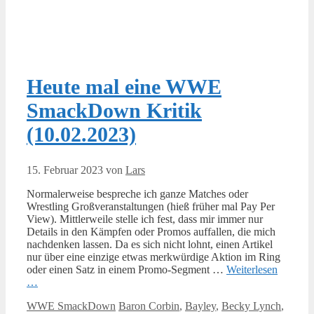
Heute mal eine WWE
SmackDown Kritik
(10.02.2023)
15. Februar 2023
von
Lars
Normalerweise bespreche ich ganze Matches oder
Wrestling Großveranstaltungen (hieß früher mal Pay Per
View). Mittlerweile stelle ich fest, dass mir immer nur
Details in den Kämpfen oder Promos auffallen, die mich
nachdenken lassen. Da es sich nicht lohnt, einen Artikel
nur über eine einzige etwas merkwürdige Aktion im Ring
oder einen Satz in einem Promo-Segment …
Weiterlesen
…
Kategorien
Schlagwörter
WWE SmackDown
Baron Corbin
,
Bayley
,
Becky Lynch
,