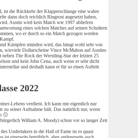
, ist die Rückkehr der Klapperschlange eine wahre
ürfte dann doch reichlich Ringrost angesetzt haben,
ird. Austin wird kein Match wie 1997 abliefern
rantwortung eines solchen Matches auf seinen Schultern
gekommen, wo er durch so ein Match gezogen werden
m Kampf.
n und Kämpfen münden wird, das hängt wohl sehr von
on, wieviele Dollarscheine Vince McMahon auf Austins
t neben The Rock der Wrestling-Star der letzten 25
lson und kein John Cena, auch wenn er sehr dicht
terstellar und deshalb kann er für so einen Auftritt
lasse 2022
ntner-Lebens verdient. Ich kann mir eigentlich nur
de zu seiner Aufnahme hält. Das natürlich nur, wenn
n 🙂
(bürgerlich William A. Moody) schon vor so langer Zeit
es Undertakers in die Hall of Fame ist es quasi
ist einerseits betrüblich, aber andererseits auch