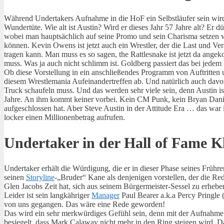
Während Undertakers Aufnahme in die HoF ein Selbstläufer sein wird
Wundertüte. Wie alt ist Austin? Wird er dieses Jahr 57 Jahre alt? Er d
wobei man hauptsächlich auf seine Promo und sein Charisma setzen w
können. Kevin Owens ist jetzt auch ein Wrestler, der die Last und Ve
tragen kann. Man muss es so sagen, the Rattlesnake ist jetzt da an
muss. Was ja auch nicht schlimm ist. Goldberg passiert das bei jede
Ob diese Vorstellung in ein anschließendes Programm von Auftritte
diesem Wrestlemania Aufeinandertreffen ab. Und natürlich auch dav
Truck schaufeln muss. Und das werden sehr viele sein, denn Austin is
Jahre. An ihm kommt keiner vorbei. Kein CM Punk, kein Bryan Danie
aufgeschlossen hat. Aber Steve Austin in der Attitude Era … das war in
locker einen Millionenbetrag aufrufen.
Undertaker in der Hall of Fame K
Undertaker erhält die Würdigung, die er in dieser Phase seines Frühre
seinen
Storyline
-„Bruder“ Kane als denjenigen vorstellen, der die Re
Glen Jacobs Zeit hat, sich aus seinem Bürgermeister-Sessel zu erhebe
Leider ist sein langkähriger
Manager
Paul Bearer a.k.a Percy Pringle 
von uns gegangen. Das wäre eine Rede geworden!
Das wird ein sehr merkwürdiges Gefühl sein, denn mit der Aufnahme d
besiegelt, dass Mark Calaway nicht mehr in den Ring steigen wird. Das 