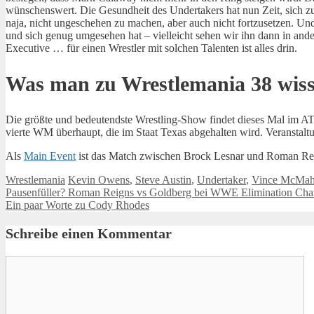
wünschenswert. Die Gesundheit des Undertakers hat nun Zeit, sich zu
naja, nicht ungeschehen zu machen, aber auch nicht fortzusetzen. U
und sich genug umgesehen hat – vielleicht sehen wir ihn dann in and
Executive … für einen Wrestler mit solchen Talenten ist alles drin.
Was man zu Wrestlemania 38 wis
Die größte und bedeutendste Wrestling-Show findet dieses Mal im AT&
vierte WM überhaupt, die im Staat Texas abgehalten wird. Veranstaltu
Als
Main Event
ist das Match zwischen Brock Lesnar und Roman Re
Kategorien
Schlagwörter
Wrestlemania
Kevin Owens
,
Steve Austin
,
Undertaker
,
Vince McMa
Pausenfüller? Roman Reigns vs Goldberg bei WWE Elimination Ch
Ein paar Worte zu Cody Rhodes
Schreibe einen Kommentar
Kommentar