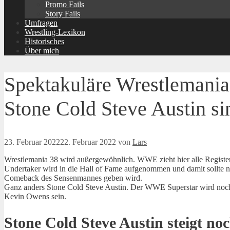
Promo Fails
Story Fails
Umfragen
Wrestling-Lexikon
Historisches
Über mich
Spektakuläre Wrestlemania
Stone Cold Steve Austin si
23. Februar 2022
22. Februar 2022
von
Lars
Wrestlemania 38 wird außergewöhnlich. WWE zieht hier alle Register.
Undertaker wird in die Hall of Fame aufgenommen und damit sollte nu
Comeback des Sensenmannes geben wird.
Ganz anders Stone Cold Steve Austin. Der WWE Superstar wird noch 
Kevin Owens sein.
Stone Cold Steve Austin steigt no