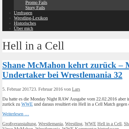
Promo Fails
Story Fails
Umfragen
Wrestling-Lexikon
Historisches
Über mich
Hell in a Cell
Shane McMahon kehrt zurück – 
Undertaker bei Wrestlemania 32
5. Februar 2017
23. Februar 2016
von
Lars
Da hatte es die Monday Night RAW Ausgabe vom 22.02.2016 aber in
zurück zu
WWE
und daraus resultiert ein Hell in a Cell Match gege
Weiterlesen …
Kategorien
Schlagwörter
Großveranstaltung
,
Wrestlemania
,
Wrestling
,
WWE
Hell in a Cell
,
Sh
Vince McMahon
,
Wrestlemania
,
WWE
Kommentar hinterlassen