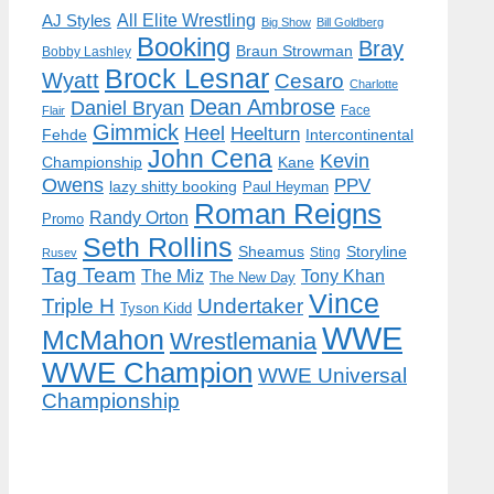
AJ Styles
All Elite Wrestling
Big Show
Bill Goldberg
Booking
Bray
Braun Strowman
Bobby Lashley
Brock Lesnar
Wyatt
Cesaro
Charlotte
Dean Ambrose
Daniel Bryan
Face
Flair
Gimmick
Heel
Heelturn
Fehde
Intercontinental
John Cena
Kevin
Championship
Kane
Owens
PPV
lazy shitty booking
Paul Heyman
Roman Reigns
Randy Orton
Promo
Seth Rollins
Storyline
Sheamus
Sting
Rusev
Tag Team
The Miz
Tony Khan
The New Day
Vince
Triple H
Undertaker
Tyson Kidd
WWE
McMahon
Wrestlemania
WWE Champion
WWE Universal
Championship