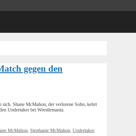
Match gegen den
 sich. Shane McMahon, der verlorene Sohn, kehrt
n den Undertaker bei Wrestlemania.
ane McMahon
,
Stephanie McMahon
,
Undertaker
,