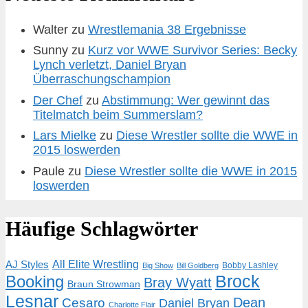
Walter
zu
Wrestlemania 38 Ergebnisse
Sunny
zu
Kurz vor WWE Survivor Series: Becky
Lynch verletzt, Daniel Bryan
Überraschungschampion
Der Chef
zu
Abstimmung: Wer gewinnt das
Titelmatch beim Summerslam?
Lars Mielke
zu
Diese Wrestler sollte die WWE in
2015 loswerden
Paule
zu
Diese Wrestler sollte die WWE in 2015
loswerden
Häufige Schlagwörter
AJ Styles
All Elite Wrestling
Bobby Lashley
Big Show
Bill Goldberg
Brock
Booking
Bray Wyatt
Braun Strowman
Lesnar
Dean
Cesaro
Daniel Bryan
Charlotte Flair