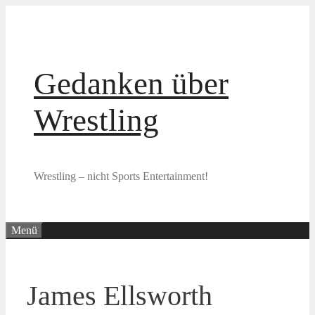
Zum
Inhalt
springen
Gedanken über
Wrestling
Wrestling – nicht Sports Entertainment!
Menü
James Ellsworth