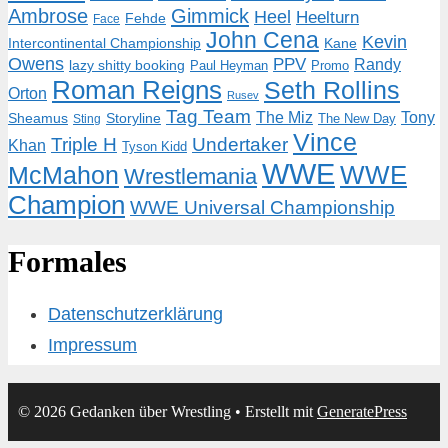
Ambrose
Gimmick
Heel
Heelturn
Fehde
Face
John Cena
Kevin
Intercontinental Championship
Kane
Owens
PPV
Randy
lazy shitty booking
Paul Heyman
Promo
Roman Reigns
Seth Rollins
Orton
Rusev
Tag Team
The Miz
Tony
Storyline
Sheamus
The New Day
Sting
Vince
Triple H
Undertaker
Khan
Tyson Kidd
WWE
McMahon
WWE
Wrestlemania
Champion
WWE Universal Championship
Formales
Datenschutzerklärung
Impressum
© 2026 Gedanken über Wrestling
• Erstellt mit
GeneratePress