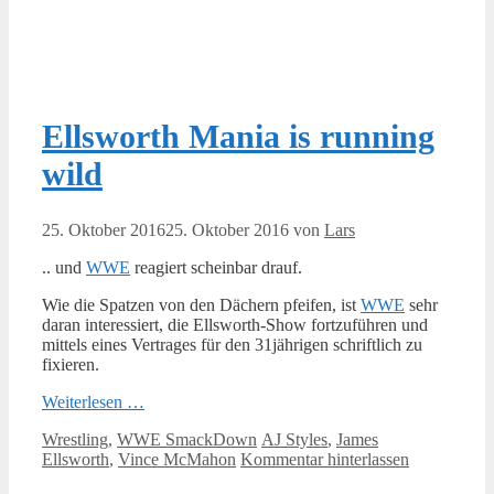
Ellsworth Mania is running
wild
25. Oktober 2016
25. Oktober 2016
von
Lars
.. und
WWE
reagiert scheinbar drauf.
Wie die Spatzen von den Dächern pfeifen, ist
WWE
sehr
daran interessiert, die Ellsworth-Show fortzuführen und
mittels eines Vertrages für den 31jährigen schriftlich zu
fixieren.
Weiterlesen …
Kategorien
Schlagwörter
Wrestling
,
WWE SmackDown
AJ Styles
,
James
Ellsworth
,
Vince McMahon
Kommentar hinterlassen