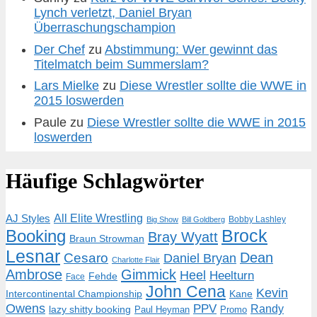
Lynch verletzt, Daniel Bryan
Überraschungschampion
Der Chef
zu
Abstimmung: Wer gewinnt das
Titelmatch beim Summerslam?
Lars Mielke
zu
Diese Wrestler sollte die WWE in
2015 loswerden
Paule
zu
Diese Wrestler sollte die WWE in 2015
loswerden
Häufige Schlagwörter
AJ Styles
All Elite Wrestling
Bobby Lashley
Big Show
Bill Goldberg
Brock
Booking
Bray Wyatt
Braun Strowman
Lesnar
Dean
Cesaro
Daniel Bryan
Charlotte Flair
Ambrose
Gimmick
Heel
Heelturn
Fehde
Face
John Cena
Kevin
Intercontinental Championship
Kane
Owens
PPV
Randy
lazy shitty booking
Paul Heyman
Promo