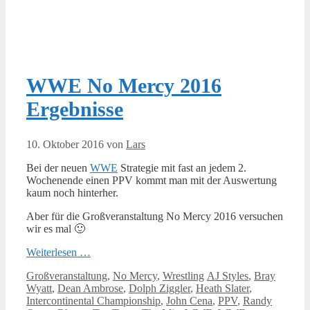
WWE No Mercy 2016
Ergebnisse
10. Oktober 2016
von
Lars
Bei der neuen
WWE
Strategie mit fast an jedem 2.
Wochenende einen PPV kommt man mit der Auswertung
kaum noch hinterher.
Aber für die Großveranstaltung No Mercy 2016 versuchen
wir es mal 🙂
Weiterlesen …
Kategorien
Schlagwörter
Großveranstaltung
,
No Mercy
,
Wrestling
AJ Styles
,
Bray
Wyatt
,
Dean Ambrose
,
Dolph Ziggler
,
Heath Slater
,
Intercontinental Championship
,
John Cena
,
PPV
,
Randy