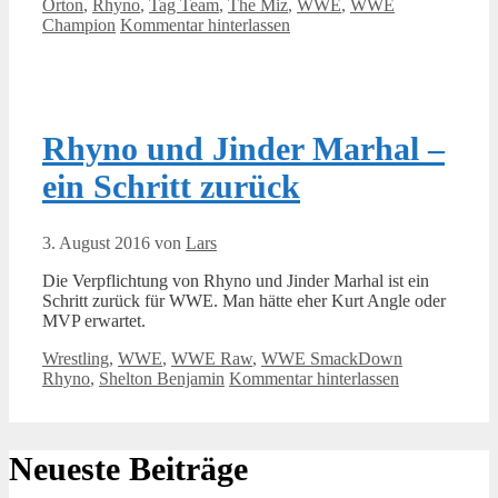
Orton
,
Rhyno
,
Tag Team
,
The Miz
,
WWE
,
WWE
Champion
Kommentar hinterlassen
Rhyno und Jinder Marhal –
ein Schritt zurück
3. August 2016
von
Lars
Die Verpflichtung von Rhyno und Jinder Marhal ist ein
Schritt zurück für WWE. Man hätte eher Kurt Angle oder
MVP erwartet.
Kategorien
Schlagwörter
Wrestling
,
WWE
,
WWE Raw
,
WWE SmackDown
Rhyno
,
Shelton Benjamin
Kommentar hinterlassen
Neueste Beiträge