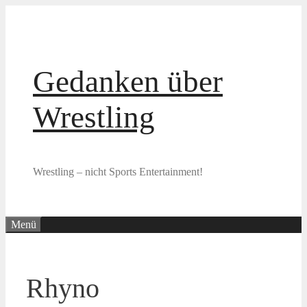
Zum
Inhalt
springen
Gedanken über
Wrestling
Wrestling – nicht Sports Entertainment!
Menü
Rhyno