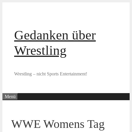
Zum
Inhalt
springen
Gedanken über
Wrestling
Wrestling – nicht Sports Entertainment!
Menü
WWE Womens Tag