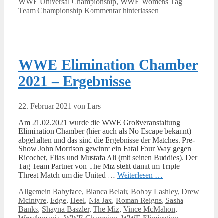
WWE Universal Championship
,
WWE Womens Tag
Team Championship
Kommentar hinterlassen
WWE Elimination Chamber
2021 – Ergebnisse
22. Februar 2021
von
Lars
Am 21.02.2021 wurde die WWE Großveranstaltung
Elimination Chamber (hier auch als No Escape bekannt)
abgehalten und das sind die Ergebnisse der Matches. Pre-
Show John Morrison gewinnt ein Fatal Four Way gegen
Ricochet, Elias und Mustafa Ali (mit seinen Buddies). Der
Tag Team Partner von The Miz steht damit im Triple
Threat Match um die United …
Weiterlesen …
Kategorien
Schlagwörter
Allgemein
Babyface
,
Bianca Belair
,
Bobby Lashley
,
Drew
Mcintyre
,
Edge
,
Heel
,
Nia Jax
,
Roman Reigns
,
Sasha
Banks
,
Shayna Baszler
,
The Miz
,
Vince McMahon
,
Wrestlemania
,
WWE Champion
,
WWE Elimination