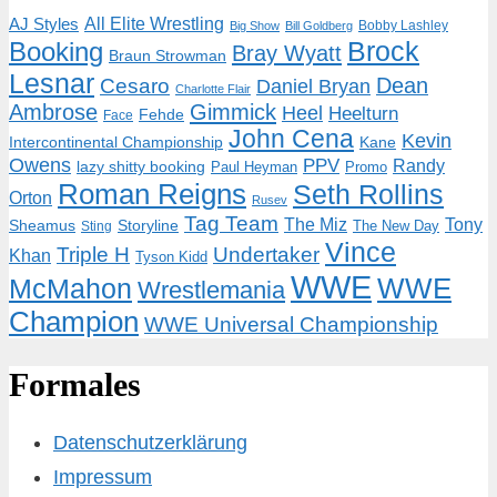
AJ Styles
All Elite Wrestling
Bobby Lashley
Big Show
Bill Goldberg
Brock
Booking
Bray Wyatt
Braun Strowman
Lesnar
Dean
Cesaro
Daniel Bryan
Charlotte Flair
Ambrose
Gimmick
Heel
Heelturn
Fehde
Face
John Cena
Kevin
Intercontinental Championship
Kane
Owens
PPV
Randy
lazy shitty booking
Paul Heyman
Promo
Roman Reigns
Seth Rollins
Orton
Rusev
Tag Team
The Miz
Tony
Storyline
Sheamus
The New Day
Sting
Vince
Triple H
Undertaker
Khan
Tyson Kidd
WWE
McMahon
WWE
Wrestlemania
Champion
WWE Universal Championship
Formales
Datenschutzerklärung
Impressum