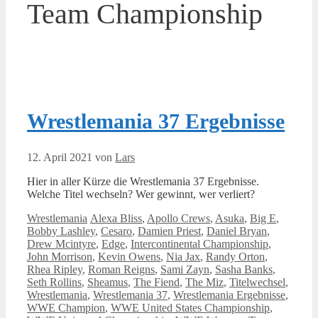
Team Championship
Wrestlemania 37 Ergebnisse
12. April 2021
von
Lars
Hier in aller Kürze die Wrestlemania 37 Ergebnisse.
Welche Titel wechseln? Wer gewinnt, wer verliert?
Kategorien
Schlagwörter
Wrestlemania
Alexa Bliss
,
Apollo Crews
,
Asuka
,
Big E
,
Bobby Lashley
,
Cesaro
,
Damien Priest
,
Daniel Bryan
,
Drew Mcintyre
,
Edge
,
Intercontinental Championship
,
John Morrison
,
Kevin Owens
,
Nia Jax
,
Randy Orton
,
Rhea Ripley
,
Roman Reigns
,
Sami Zayn
,
Sasha Banks
,
Seth Rollins
,
Sheamus
,
The Fiend
,
The Miz
,
Titelwechsel
,
Wrestlemania
,
Wrestlemania 37
,
Wrestlemania Ergebnisse
,
WWE Champion
,
WWE United States Championship
,