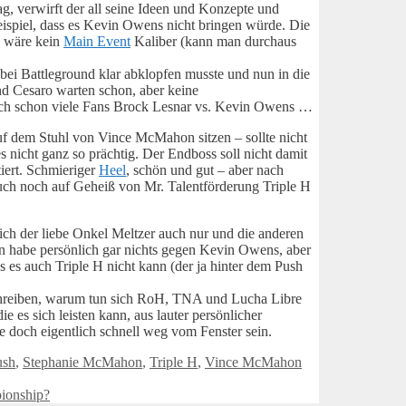
, verwirft der all seine Ideen und Konzepte und
ispiel, dass es Kevin Owens nicht bringen würde. Die
s wäre kein
Main Event
Kaliber (kann man durchaus
bei Battleground klar abklopfen musste und nun in die
d Cesaro warten schon, aber keine
ich schon viele Fans Brock Lesnar vs. Kevin Owens …
uf dem Stuhl von Vince McMahon sitzen – sollte nicht
 nicht ganz so prächtig. Der Endboss soll nicht damit
iert. Schmieriger
Heel
, schön und gut – aber nach
uch noch auf Geheiß von Mr. Talentförderung Triple H
lich der liebe Onkel Meltzer auch nur und die anderen
n habe persönlich gar nichts gegen Kevin Owens, aber
s es auch Triple H nicht kann (der ja hinter dem Push
schreiben, warum tun sich RoH, TNA und Lucha Libre
es sich leisten kann, aus lauter persönlicher
e doch eigentlich schnell weg vom Fenster sein.
ush
,
Stephanie McMahon
,
Triple H
,
Vince McMahon
ionship?