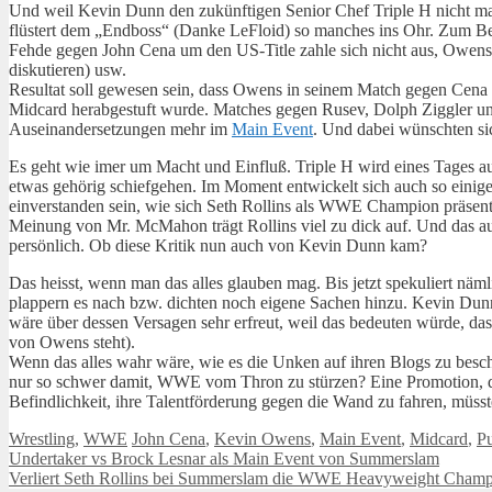
Und weil Kevin Dunn den zukünftigen Senior Chef Triple H nicht mag
flüstert dem „Endboss“ (Danke LeFloid) so manches ins Ohr. Zum Be
Fehde gegen John Cena um den US-Title zahle sich nicht aus, Owen
diskutieren) usw.
Resultat soll gewesen sein, dass Owens in seinem Match gegen Cena 
Midcard herabgestuft wurde. Matches gegen Rusev, Dolph Ziggler un
Auseinandersetzungen mehr im
Main Event
. Und dabei wünschten s
Es geht wie imer um Macht und Einfluß. Triple H wird eines Tages a
etwas gehörig schiefgehen. Im Moment entwickelt sich auch so einiges
einverstanden sein, wie sich Seth Rollins als WWE Champion präsent
Meinung von Mr. McMahon trägt Rollins viel zu dick auf. Und das a
persönlich. Ob diese Kritik nun auch von Kevin Dunn kam?
Das heisst, wenn man das alles glauben mag. Bis jetzt spekuliert näm
plappern es nach bzw. dichten noch eigene Sachen hinzu. Kevin Dun
wäre über dessen Versagen sehr erfreut, weil das bedeuten würde, das
von Owens steht).
Wenn das alles wahr wäre, wie es die Unken auf ihren Blogs zu be
nur so schwer damit, WWE vom Thron zu stürzen? Eine Promotion, die 
Befindlichkeit, ihre Talentförderung gegen die Wand zu fahren, müsst
Kategorien
Schlagwörter
Wrestling
,
WWE
John Cena
,
Kevin Owens
,
Main Event
,
Midcard
,
P
Undertaker vs Brock Lesnar als Main Event von Summerslam
Verliert Seth Rollins bei Summerslam die WWE Heavyweight Champ