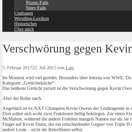
Promo Fails
Story Fails
Umfragen
Wrestling-Lexikon
Historisches
Über mich
Verschwörung gegen Kevi
5. Februar 2017
22. Juli 2015
von
Lars
Im Moment wird viel geredet. Besonders über Interna von WWE. Da m
Kategorie „Gerüchteküche“.
Das heißeste Gerücht zurzeit ist die Verschwörung gegen Kevin Owe
Aber der Reihe nach.
Angeblich ist ex-NXT Champion Kevin Owens der Leidtragende in e
Dort sollen sich wohl zwei Fraktionen heftig bekriegen. Zur einen F
McMahon, während die andere Fraktion mangels Namen nur als
Sie
d
Finger auf Kevin Dunn, der ein entschiedender Gegner von Triple H s
andere Leute – nicht die Betroffenen selbst.