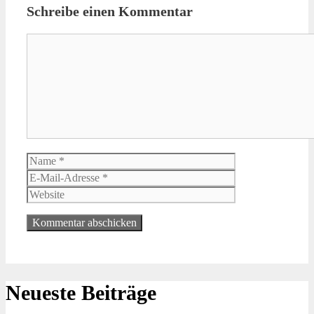
Schreibe einen Kommentar
Kommentar
Name
E-
Mail-
Website
Adresse
Neueste Beiträge