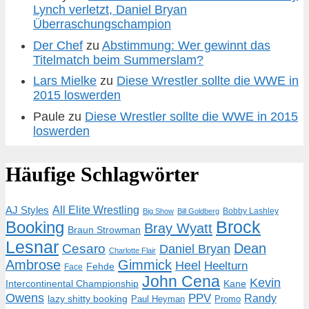
Lynch verletzt, Daniel Bryan
Überraschungschampion
Der Chef
zu
Abstimmung: Wer gewinnt das
Titelmatch beim Summerslam?
Lars Mielke
zu
Diese Wrestler sollte die WWE in
2015 loswerden
Paule
zu
Diese Wrestler sollte die WWE in 2015
loswerden
Häufige Schlagwörter
AJ Styles
All Elite Wrestling
Bobby Lashley
Big Show
Bill Goldberg
Brock
Booking
Bray Wyatt
Braun Strowman
Lesnar
Dean
Cesaro
Daniel Bryan
Charlotte Flair
Ambrose
Gimmick
Heel
Heelturn
Fehde
Face
John Cena
Kevin
Intercontinental Championship
Kane
Owens
PPV
Randy
lazy shitty booking
Paul Heyman
Promo