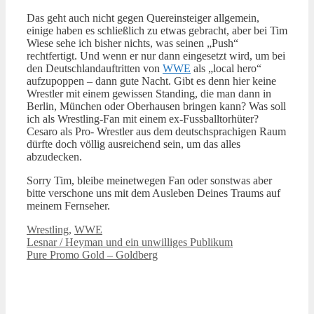
Das geht auch nicht gegen Quereinsteiger allgemein,
einige haben es schließlich zu etwas gebracht, aber bei Tim
Wiese sehe ich bisher nichts, was seinen „Push“
rechtfertigt. Und wenn er nur dann eingesetzt wird, um bei
den Deutschlandauftritten von
WWE
als „local hero“
aufzupoppen – dann gute Nacht. Gibt es denn hier keine
Wrestler mit einem gewissen Standing, die man dann in
Berlin, München oder Oberhausen bringen kann? Was soll
ich als Wrestling-Fan mit einem ex-Fussballtorhüter?
Cesaro als Pro- Wrestler aus dem deutschsprachigen Raum
dürfte doch völlig ausreichend sein, um das alles
abzudecken.
Sorry Tim, bleibe meinetwegen Fan oder sonstwas aber
bitte verschone uns mit dem Ausleben Deines Traums auf
meinem Fernseher.
Kategorien
Wrestling
,
WWE
Lesnar / Heyman und ein unwilliges Publikum
Pure Promo Gold – Goldberg