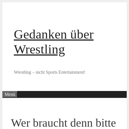
Zum
Inhalt
springen
Gedanken über
Wrestling
Wrestling – nicht Sports Entertainment!
Menü
Wer braucht denn bitte