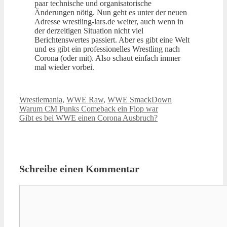
paar technische und organisatorische
Änderungen nötig. Nun geht es unter der neuen
Adresse wrestling-lars.de weiter, auch wenn in
der derzeitigen Situation nicht viel
Berichtenswertes passiert. Aber es gibt eine Welt
und es gibt ein professionelles Wrestling nach
Corona (oder mit). Also schaut einfach immer
mal wieder vorbei.
Kategorien
Wrestlemania
,
WWE Raw
,
WWE SmackDown
Warum CM Punks Comeback ein Flop war
Gibt es bei WWE einen Corona Ausbruch?
Schreibe einen Kommentar
Kommentar