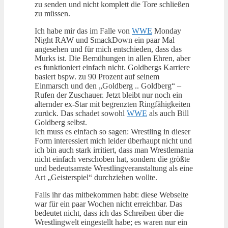
zu senden und nicht komplett die Tore schließen
zu müssen.
Ich habe mir das im Falle von
WWE
Monday
Night RAW und SmackDown ein paar Mal
angesehen und für mich entschieden, dass das
Murks ist. Die Bemühungen in allen Ehren, aber
es funktioniert einfach nicht. Goldbergs Karriere
basiert bspw. zu 90 Prozent auf seinem
Einmarsch und den „Goldberg .. Goldberg“ –
Rufen der Zuschauer. Jetzt bleibt nur noch ein
alternder ex-Star mit begrenzten Ringfähigkeiten
zurück. Das schadet sowohl
WWE
als auch Bill
Goldberg selbst.
Ich muss es einfach so sagen: Wrestling in dieser
Form interessiert mich leider überhaupt nicht und
ich bin auch stark irritiert, dass man Wrestlemania
nicht einfach verschoben hat, sondern die größte
und bedeutsamste Wrestlingveranstaltung als eine
Art „Geisterspiel“ durchziehen wollte.
Falls ihr das mitbekommen habt: diese Webseite
war für ein paar Wochen nicht erreichbar. Das
bedeutet nicht, dass ich das Schreiben über die
Wrestlingwelt eingestellt habe; es waren nur ein