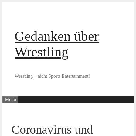
Zum
Inhalt
springen
Gedanken über
Wrestling
Wrestling – nicht Sports Entertainment!
Menü
Coronavirus und