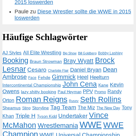
2015 loswerden
Paule
zu
Diese Wrestler sollte die WWE in 2015
loswerden
Häufige Schlagwörter
AJ Styles
All Elite Wrestling
Bobby Lashley
Big Show
Bill Goldberg
Brock
Booking
Bray Wyatt
Braun Strowman
Lesnar
Dean
Cesaro
Daniel Bryan
Charlotte Flair
Ambrose
Gimmick
Heel
Heelturn
Fehde
Face
John Cena
Kevin
Intercontinental Championship
Kane
Owens
PPV
Randy
lazy shitty booking
Paul Heyman
Promo
Roman Reigns
Seth Rollins
Orton
Rusev
Tag Team
The Miz
Tony
Storyline
Sheamus
The New Day
Sting
Vince
Triple H
Undertaker
Khan
Tyson Kidd
WWE
McMahon
WWE
Wrestlemania
Champion
WWE Universal Championship