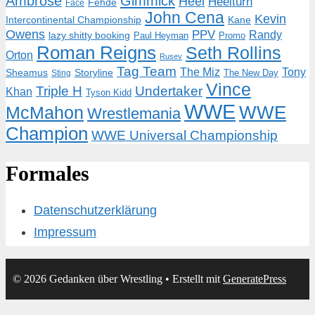
Ambrose
Gimmick
Heel
Heelturn
Fehde
Face
John Cena
Kevin
Intercontinental Championship
Kane
Owens
PPV
Randy
lazy shitty booking
Paul Heyman
Promo
Roman Reigns
Seth Rollins
Orton
Rusev
Tag Team
The Miz
Tony
Storyline
Sheamus
The New Day
Sting
Vince
Triple H
Undertaker
Khan
Tyson Kidd
WWE
McMahon
WWE
Wrestlemania
Champion
WWE Universal Championship
Formales
Datenschutzerklärung
Impressum
© 2026 Gedanken über Wrestling
• Erstellt mit
GeneratePress