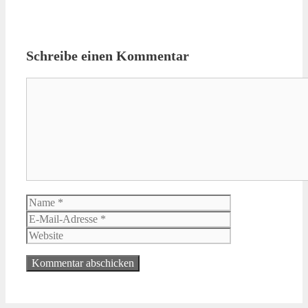
Schreibe einen Kommentar
Kommentar
Name
E-
Mail-
Website
Adresse