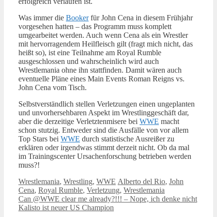
erfolgreich verlaufen ist.
Was immer die
Booker
für John Cena in diesem Frühjahr
vorgesehen hatten – das Programm muss komplett
umgearbeitet werden. Auch wenn Cena als ein Wrestler
mit hervorragendem Heilfleisch gilt (fragt mich nicht, das
heißt so), ist eine Teilnahme am Royal Rumble
ausgeschlossen und wahrscheinlich wird auch
Wrestlemania ohne ihn stattfinden. Damit wären auch
eventuelle Pläne eines Main Events Roman Reigns vs.
John Cena vom Tisch.
Selbstverständlich stellen Verletzungen einen ungeplanten
und unvorhersehbaren Aspekt im Wrestlinggeschäft dar,
aber die derzeitige Verletztenmisere bei
WWE
macht
schon stutzig. Entweder sind die Ausfälle von vor allem
Top Stars bei
WWE
durch statistische Ausreißer zu
erklären oder irgendwas stimmt derzeit nicht. Ob da mal
im Trainingscenter Ursachenforschung betrieben werden
muss?!
Kategorien
Schlagwörter
Wrestlemania
,
Wrestling
,
WWE
Alberto del Rio
,
John
Cena
,
Royal Rumble
,
Verletzung
,
Wrestlemania
Can @WWE clear me already?!!! – Nope, ich denke nicht
Kalisto ist neuer US Champion