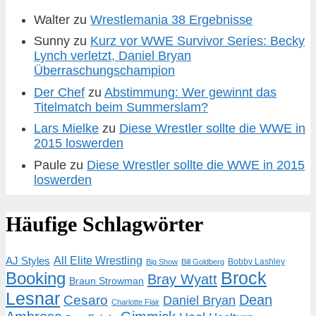
Walter
zu
Wrestlemania 38 Ergebnisse
Sunny
zu
Kurz vor WWE Survivor Series: Becky
Lynch verletzt, Daniel Bryan
Überraschungschampion
Der Chef
zu
Abstimmung: Wer gewinnt das
Titelmatch beim Summerslam?
Lars Mielke
zu
Diese Wrestler sollte die WWE in
2015 loswerden
Paule
zu
Diese Wrestler sollte die WWE in 2015
loswerden
Häufige Schlagwörter
AJ Styles
All Elite Wrestling
Bobby Lashley
Big Show
Bill Goldberg
Brock
Booking
Bray Wyatt
Braun Strowman
Lesnar
Dean
Cesaro
Daniel Bryan
Charlotte Flair