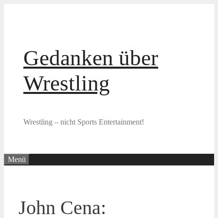
Zum
Inhalt
springen
Gedanken über
Wrestling
Wrestling – nicht Sports Entertainment!
Menü
John Cena: