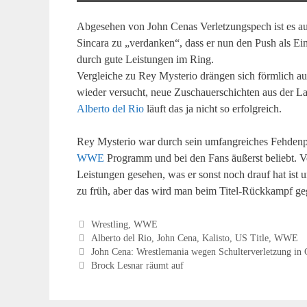
11,
2016“
Abgesehen von John Cenas Verletzungspech ist es au
von
Sincara zu „verdanken“, dass er nun den Push als Einz
YouTube
durch gute Leistungen im Ring.
anzeigen
Vergleiche zu Rey Mysterio drängen sich förmlich auf.
wieder versucht, neue Zuschauerschichten aus der L
Alberto del Rio
läuft das ja nicht so erfolgreich.
Rey Mysterio war durch sein umfangreiches Fehden
WWE
Programm und bei den Fans äußerst beliebt. Vo
Leistungen gesehen, was er sonst noch drauf hat is
zu früh, aber das wird man beim Titel-Rückkampf ge
Kategorien
Wrestling
,
WWE
Schlagwörter
Alberto del Rio
,
John Cena
,
Kalisto
,
US Title
,
WWE
John Cena: Wrestlemania wegen Schulterverletzung in 
Brock Lesnar räumt auf