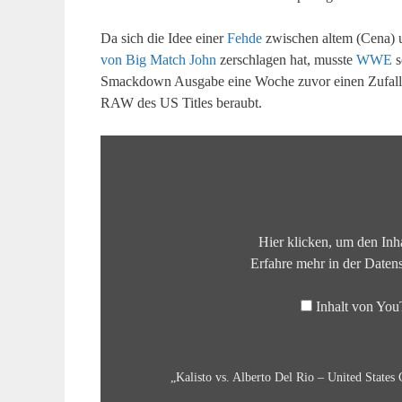
Da sich die Idee einer
Fehde
zwischen altem (Cena) un
von Big Match John
zerschlagen hat, musste
WWE
s
Smackdown Ausgabe eine Woche zuvor einen Zufallss
RAW des US Titles beraubt.
„Kalisto
vs.
Alberto
Del
Rio
Hier klicken, um den Inh
–
Erfahre mehr in der
Daten
United
States
Inhalt von Yo
Championship
Match:
Raw,
„Kalisto vs. Alberto Del Rio – United State
January