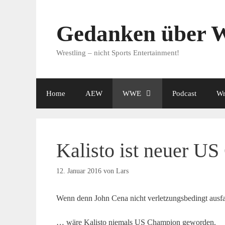
Zum
Inhalt
Gedanken über W
springen
Wrestling – nicht Sports Entertainment!
Home
AEW
WWE
Podcast
Wr
Kalisto ist neuer U
12. Januar 2016
von
Lars
Wenn denn John Cena nicht verletzungsbedingt ausf
… wäre Kalisto niemals US Champion geworden.