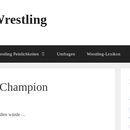
restling
estling Peinlichkeiten
Umfragen
Wrestling-Lexikon
S Champion
allen würde …