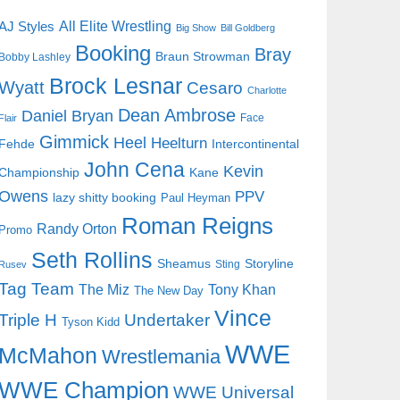
AJ Styles
All Elite Wrestling
Big Show
Bill Goldberg
Booking
Bray
Braun Strowman
Bobby Lashley
Brock Lesnar
Wyatt
Cesaro
Charlotte
Dean Ambrose
Daniel Bryan
Face
Flair
Gimmick
Heel
Heelturn
Fehde
Intercontinental
John Cena
Kevin
Championship
Kane
Owens
PPV
lazy shitty booking
Paul Heyman
Roman Reigns
Randy Orton
Promo
Seth Rollins
Storyline
Sheamus
Sting
Rusev
Tag Team
The Miz
Tony Khan
The New Day
Vince
Triple H
Undertaker
Tyson Kidd
WWE
McMahon
Wrestlemania
WWE Champion
WWE Universal