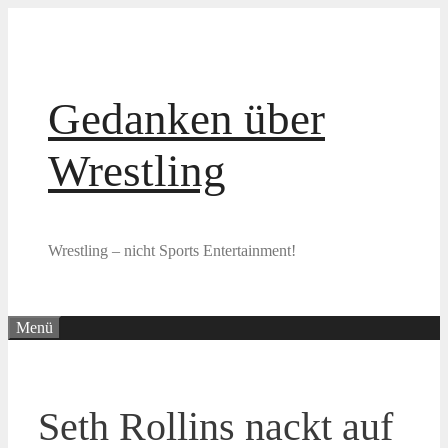
Zum
Inhalt
springen
Gedanken über
Wrestling
Wrestling – nicht Sports Entertainment!
Menü
Seth Rollins nackt auf