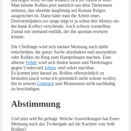
Man könnte Rollins jetzt natürlich aus dem Titelrennen
nehmen, das ohnehin langfristig auf Roman Reigns
ausgerichtet ist. Dann hätte man die Arbeit eines
Dreivierteljahres (so lange trägt er ja schon den Money-on-
the-bank Koffer) verschenkt. Auch schwer vorstellbar.
Zumal mir niemand einfällt, der ihn spontan ersetzen
könnte.
Die Chefetage wird sich meiner Meinung nach dafür
entscheiden, die ganze Sache abzuhaken und auszusitzen
oder Rollins im Ring zum Hampelmann machen. Eine
alberne
Fehde
wird sich finden lassen und Niederlagen
gegen Undercard
Jobber
sind sofort machbar.
Es kommt jetzt darauf an, Rollins offensichtlich zu
bestrafen (auch wenn ich persönlich nicht wüsste wofür),
ihn in seinem
Gimmick
und Momentum nicht nachhaltig
zu beschädigen.
Abstimmung
Und jetzt seid Ihr gefragt. Welche Auswirkungen hat Eurer
Meinung nach das Twittergate auf die Karriere von Seth
Rollins?