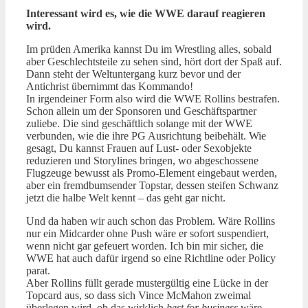
Interessant wird es, wie die WWE darauf reagieren
wird.
Im prüden Amerika kannst Du im Wrestling alles, sobald
aber Geschlechtsteile zu sehen sind, hört dort der Spaß auf.
Dann steht der Weltuntergang kurz bevor und der
Antichrist übernimmt das Kommando!
In irgendeiner Form also wird die WWE Rollins bestrafen.
Schon allein um der Sponsoren und Geschäftspartner
zuliebe. Die sind geschäftlich solange mit der WWE
verbunden, wie die ihre PG Ausrichtung beibehält. Wie
gesagt, Du kannst Frauen auf Lust- oder Sexobjekte
reduzieren und Storylines bringen, wo abgeschossene
Flugzeuge bewusst als Promo-Element eingebaut werden,
aber ein fremdbumsender Topstar, dessen steifen Schwanz
jetzt die halbe Welt kennt – das geht gar nicht.
Und da haben wir auch schon das Problem. Wäre Rollins
nur ein Midcarder ohne Push wäre er sofort suspendiert,
wenn nicht gar gefeuert worden. Ich bin mir sicher, die
WWE hat auch dafür irgend so eine Richtline oder Policy
parat.
Aber Rollins füllt gerade mustergültig eine Lücke in der
Topcard aus, so dass sich Vince McMahon zweimal
überlegen wird, ob das wirklich
best for business
wäre.