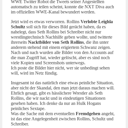
WWE Twitter Robot die Tweets seiner Angestellten
automatisch zu teilen scheint, konnte die NXT Diva auch
im offiziellen WWE-Kanal bewundert werden.
Jetzt wird es etwas verworren. Rollins
Verlobte Leighla
Schultz
soll sich für dieses Bild gerächt haben, da es
nahelegt, dass Seth Rollins bei Schreiber nicht nur
wrestlingtechnisch Nachhilfe geben wollte, und twitterte
ihrerseits
Nacktbilder von Seth Rollins
, die ihn unter
anderem stehend mit einem erigiertem Schwanz zeigen.
Nach und nach wurden alle Bilder von den Accounts auf
die man Zugriff hat, wieder gelöscht, aber es sind noch
viele Kopien und Screenshots unterwegs.
Ich poste die Bilder hier nicht, wer sie unbedingt sehen
will, wird im Netz fündig.
Insgesamt ist das natürlich eine etwas peinliche Situation,
aber nicht der Skandal, den man jetzt daraus machen will.
Ehrlich gesagt, gibt es hässlichere Wrestler als Seth
Rollins, die wir nackt und in eindeutigen Situationen
gesehen haben. Ich denke da nur an Hulk Hogans
peinliches Sextape.
Was die Sache mit dem eventuellen
Fremdgehen
angeht,
ist das eine Angelegenheit zwischen Rollins, Schultz und
Schreiber.