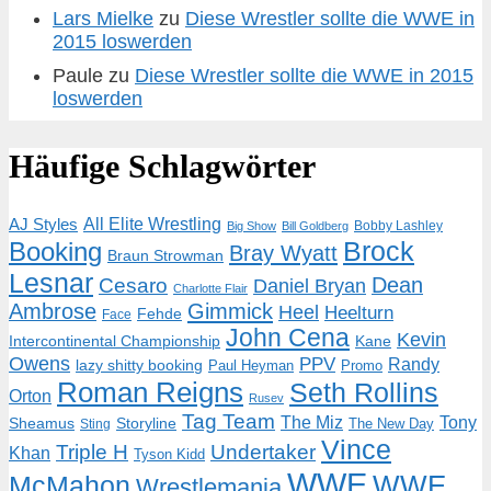
Lars Mielke
zu
Diese Wrestler sollte die WWE in
2015 loswerden
Paule
zu
Diese Wrestler sollte die WWE in 2015
loswerden
Häufige Schlagwörter
AJ Styles
All Elite Wrestling
Bobby Lashley
Big Show
Bill Goldberg
Brock
Booking
Bray Wyatt
Braun Strowman
Lesnar
Dean
Cesaro
Daniel Bryan
Charlotte Flair
Ambrose
Gimmick
Heel
Heelturn
Fehde
Face
John Cena
Kevin
Intercontinental Championship
Kane
Owens
PPV
Randy
lazy shitty booking
Paul Heyman
Promo
Roman Reigns
Seth Rollins
Orton
Rusev
Tag Team
The Miz
Tony
Storyline
Sheamus
The New Day
Sting
Vince
Triple H
Undertaker
Khan
Tyson Kidd
WWE
McMahon
WWE
Wrestlemania