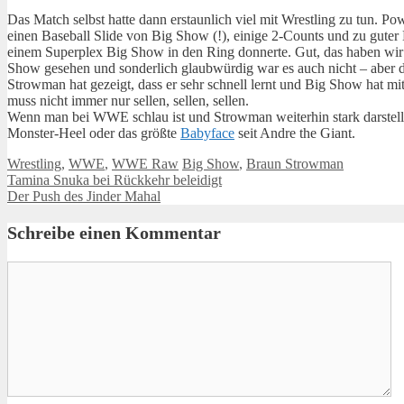
Das Match selbst hatte dann erstaunlich viel mit Wrestling zu tun. P
einen Baseball Slide von Big Show (!), einige 2-Counts und zu guter 
einem Superplex Big Show in den Ring donnerte. Gut, das haben wir
Show gesehen und sonderlich glaubwürdig war es auch nicht – aber 
Strowman hat gezeigt, dass er sehr schnell lernt und Big Show hat mi
muss nicht immer nur sellen, sellen, sellen.
Wenn man bei WWE schlau ist und Strowman weiterhin stark darstellt
Monster-Heel oder das größte
Babyface
seit Andre the Giant.
Kategorien
Schlagwörter
Wrestling
,
WWE
,
WWE Raw
Big Show
,
Braun Strowman
Tamina Snuka bei Rückkehr beleidigt
Der Push des Jinder Mahal
Schreibe einen Kommentar
Kommentar