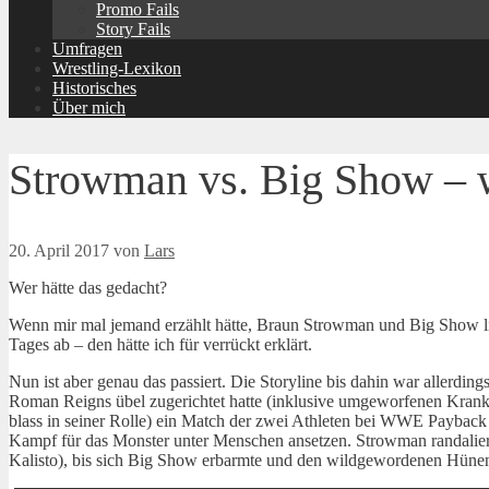
Promo Fails
Story Fails
Umfragen
Wrestling-Lexikon
Historisches
Über mich
Strowman vs. Big Show – w
20. April 2017
von
Lars
Wer hätte das gedacht?
Wenn mir mal jemand erzählt hätte, Braun Strowman und Big Show l
Tages ab – den hätte ich für verrückt erklärt.
Nun ist aber genau das passiert. Die Storyline bis dahin war allerd
Roman Reigns übel zugerichtet hatte (inklusive umgeworfenen Kran
blass in seiner Rolle) ein Match der zwei Athleten bei WWE Payback
Kampf für das Monster unter Menschen ansetzen. Strowman randalier
Kalisto), bis sich Big Show erbarmte und den wildgewordenen Hünen