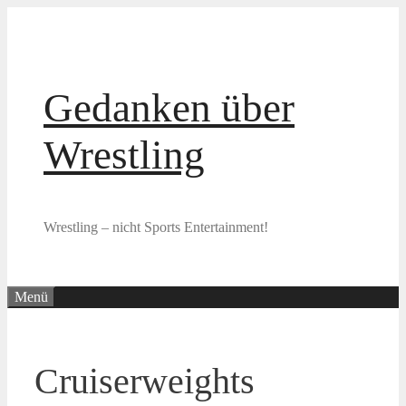
Zum
Inhalt
springen
Gedanken über
Wrestling
Wrestling – nicht Sports Entertainment!
Menü
Cruiserweights