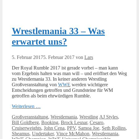
Wrestlemania 33 – Was
erwartet uns?
5. Februar 2017
5. Februar 2017
von
Lars
Der Royal Rumble 2017 ist gerade vorbei – man kann
vom Ergebnis halten was man will – und eröffnet den Weg
zu Wrestlemania 33. In keiner anderen Wrestling
Großveranstaltung von
WWE
werden wichtigere
Entscheidungen getroffen und Grundsteine für WM
getroffen als beim ehrwürdigen Rumble.
Weiterlesen …
Kategorien
Schlagwörter
Großveranstaltung
,
Wrestlemania
,
Wrestling
AJ Styles
,
Bill Goldberg
,
Booking
,
Brock Lesnar
,
Cesaro
,
Cruiserweights
,
John Cena
,
PPV
,
Samoa Joe
,
Seth Rollins
,
Sheamus
,
Undertaker
,
Vince McMahon
,
Wrestlemania
,