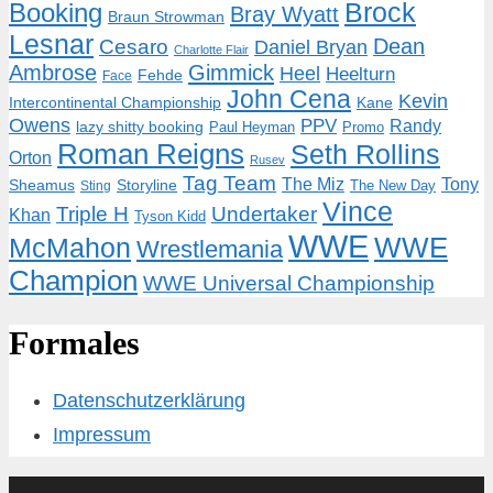
Brock
Booking
Bray Wyatt
Braun Strowman
Lesnar
Dean
Cesaro
Daniel Bryan
Charlotte Flair
Ambrose
Gimmick
Heel
Heelturn
Fehde
Face
John Cena
Kevin
Intercontinental Championship
Kane
Owens
PPV
Randy
lazy shitty booking
Paul Heyman
Promo
Roman Reigns
Seth Rollins
Orton
Rusev
Tag Team
The Miz
Tony
Storyline
Sheamus
The New Day
Sting
Vince
Triple H
Undertaker
Khan
Tyson Kidd
WWE
McMahon
WWE
Wrestlemania
Champion
WWE Universal Championship
Formales
Datenschutzerklärung
Impressum