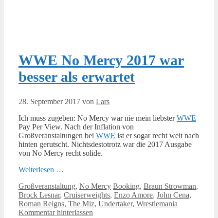
WWE No Mercy 2017 war
besser als erwartet
28. September 2017
von
Lars
Ich muss zugeben: No Mercy war nie mein liebster
WWE
Pay Per View. Nach der Inflation von
Großveranstaltungen bei
WWE
ist er sogar recht weit nach
hinten gerutscht. Nichtsdestotrotz war die 2017 Ausgabe
von No Mercy recht solide.
Weiterlesen …
Kategorien
Schlagwörter
Großveranstaltung
,
No Mercy
Booking
,
Braun Strowman
,
Brock Lesnar
,
Cruiserweights
,
Enzo Amore
,
John Cena
,
Roman Reigns
,
The Miz
,
Undertaker
,
Wrestlemania
Kommentar hinterlassen