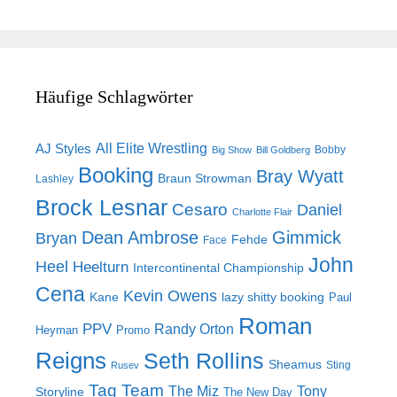
Häufige Schlagwörter
AJ Styles
All Elite Wrestling
Bobby
Big Show
Bill Goldberg
Booking
Bray Wyatt
Braun Strowman
Lashley
Brock Lesnar
Cesaro
Daniel
Charlotte Flair
Dean Ambrose
Gimmick
Bryan
Fehde
Face
John
Heel
Heelturn
Intercontinental Championship
Cena
Kevin Owens
Kane
lazy shitty booking
Paul
Roman
PPV
Randy Orton
Heyman
Promo
Reigns
Seth Rollins
Sheamus
Sting
Rusev
Tag Team
The Miz
Tony
Storyline
The New Day