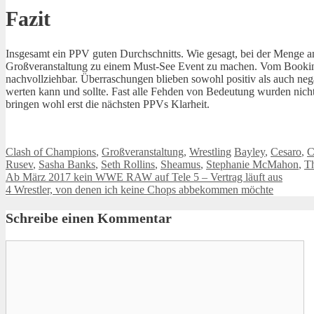
Fazit
Insgesamt ein PPV guten Durchschnitts. Wie gesagt, bei der Menge an
Großveranstaltung zu einem Must-See Event zu machen. Vom Booking
nachvollziehbar. Überraschungen blieben sowohl positiv als auch ne
werten kann und sollte. Fast alle Fehden von Bedeutung wurden nicht
bringen wohl erst die nächsten PPVs Klarheit.
Kategorien
Schlagwörter
Clash of Champions
,
Großveranstaltung
,
Wrestling
Bayley
,
Cesaro
,
C
Rusev
,
Sasha Banks
,
Seth Rollins
,
Sheamus
,
Stephanie McMahon
,
T
Ab März 2017 kein WWE RAW auf Tele 5 – Vertrag läuft aus
4 Wrestler, von denen ich keine Chops abbekommen möchte
Schreibe einen Kommentar
Kommentar