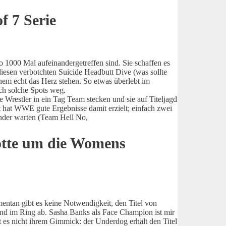
f 7 Serie
o 1000 Mal aufeinandergetreffen sind. Sie schaffen es
diesen verbotchten Suicide Headbutt Dive (was sollte
nem echt das Herz stehen. So etwas überlebt im
och solche Spots weg.
e Wrestler in ein Tag Team stecken und sie auf Titeljagd
it hat WWE gute Ergebnisse damit erzielt; einfach zwei
nder warten (Team Hell No,
lotte um die Womens
entan gibt es keine Notwendigkeit, den Titel von
und im Ring ab. Sasha Banks als Face Champion ist mir
t es nicht ihrem Gimmick: der Underdog erhält den Titel