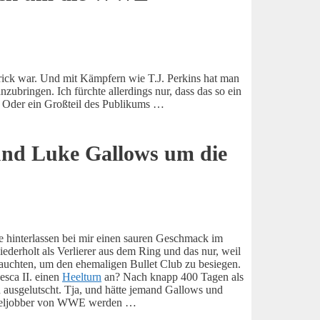
ick war. Und mit Kämpfern wie T.J. Perkins hat man
zubringen. Ich fürchte allerdings nur, dass das so ein
t. Oder ein Großteil des Publikums …
und Luke Gallows um die
ie hinterlassen bei mir einen sauren Geschmack im
derholt als Verlierer aus dem Ring und das nur, weil
uchten, um den ehemaligen Bullet Club zu besiegen.
esca II. einen
Heelturn
an? Nach knapp 400 Tagen als
ausgelutscht. Tja, und hätte jemand Gallows und
ie Edeljobber von WWE werden …