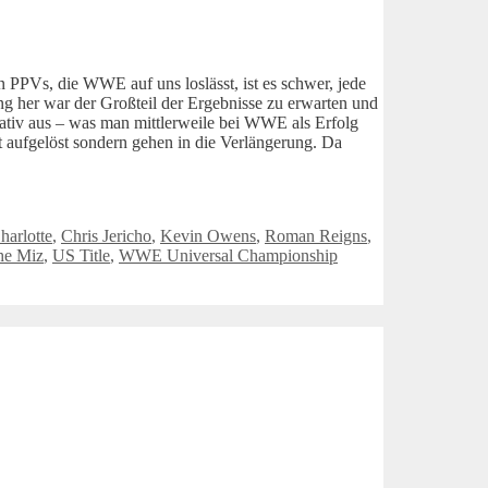
 PPVs, die WWE auf uns loslässt, ist es schwer, jede
 her war der Großteil der Ergebnisse zu erwarten und
gativ aus – was man mittlerweile bei WWE als Erfolg
 aufgelöst sondern gehen in die Verlängerung. Da
harlotte
,
Chris Jericho
,
Kevin Owens
,
Roman Reigns
,
he Miz
,
US Title
,
WWE Universal Championship