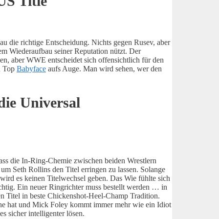
S Title
u die richtige Entscheidung. Nichts gegen Rusev, aber
dem Wiederaufbau seiner Reputation nützt. Der
en, aber WWE entscheidet sich offensichtlich für den
h Top
Babyface
aufs Auge. Man wird sehen, wer den
die Universal
dass die In-Ring-Chemie zwischen beiden Wrestlern
 um Seth Rollins den Titel erringen zu lassen. Solange
 wird es keinen Titelwechsel geben. Das Wie fühlte sich
ichtig. Ein neuer Ringrichter muss bestellt werden … in
en Titel in beste Chickenshot-Heel-Champ Tradition.
e hat und Mick Foley kommt immer mehr wie ein Idiot
 sicher intelligenter lösen.