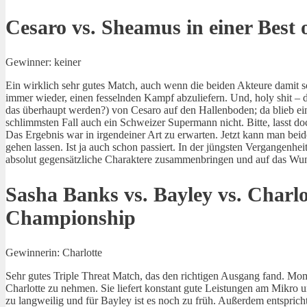
Cesaro vs. Sheamus in einer Best o
Gewinner: keiner
Ein wirklich sehr gutes Match, auch wenn die beiden Akteure damit s
immer wieder, einen fesselnden Kampf abzuliefern. Und, holy shit – 
das überhaupt werden?) von Cesaro auf den Hallenboden; da blieb ei
schlimmsten Fall auch ein Schweizer Supermann nicht. Bitte, lasst d
Das Ergebnis war in irgendeiner Art zu erwarten. Jetzt kann man beid
gehen lassen. Ist ja auch schon passiert. In der jüngsten Vergangenhe
absolut gegensätzliche Charaktere zusammenbringen und auf das Wu
Sasha Banks vs. Bayley vs. Char
Championship
Gewinnerin: Charlotte
Sehr gutes Triple Threat Match, das den richtigen Ausgang fand. Mom
Charlotte zu nehmen. Sie liefert konstant gute Leistungen am Mikro 
zu langweilig und für Bayley ist es noch zu früh. Außerdem entsprich