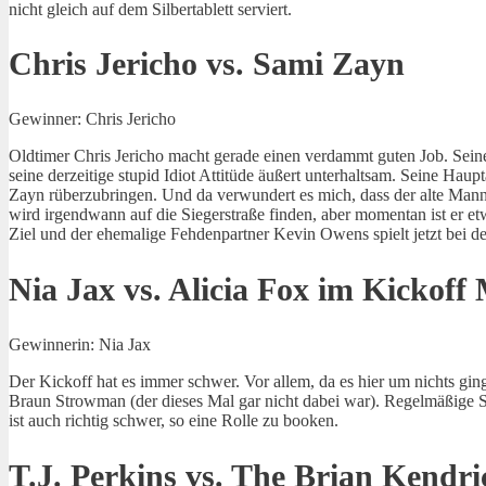
nicht gleich auf dem Silbertablett serviert.
Chris Jericho vs. Sami Zayn
Gewinner: Chris Jericho
Oldtimer Chris Jericho macht gerade einen verdammt guten Job. Sein
seine derzeitige stupid Idiot Attitüde äußert unterhaltsam. Seine Hau
Zayn rüberzubringen. Und da verwundert es mich, dass der alte Mann h
wird irgendwann auf die Siegerstraße finden, aber momentan ist er et
Ziel und der ehemalige Fehdenpartner Kevin Owens spielt jetzt bei d
Nia Jax vs. Alicia Fox im Kickoff
Gewinnerin: Nia Jax
Der Kickoff hat es immer schwer. Vor allem, da es hier um nichts ging
Braun Strowman (der dieses Mal gar nicht dabei war). Regelmäßige S
ist auch richtig schwer, so eine Rolle zu booken.
T.J. Perkins vs. The Brian Kend