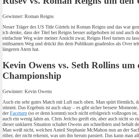
Rusev vs. Roman Reigns um den U
Gewinner: Roman Reigns
Neuer Träger des US Title Gürtels ist Roman Reigns und das war gena
ich denke, dass der Titel bei Reigns besser aufgehoben ist und auch 
einfachste Weg wäre meiner Ansicht zwar, Reigns Heel turnen zu lass
mühsamen Weg und drückt ihn dem Publikum gnadenlos als Over te
längeren Atem hat.
Kevin Owens vs. Seth Rollins um 
Championship
Gewinner: Kevin Owens
Auch ein sehr gutes Match mit Luft nach oben. Man spürt förmlich, 
stimmt. Das Ergebnis ist auch okay – es gibt sicher bessere Momente,
der
Faceturn
(so er denn kommt) noch nicht erfolgreich vollzogen ist,
auch ein wenig lahm an. Chris Jericho greift ein, aber auch nicht so r
dieser unklaren Situation schaltet Owens am schnellsten und behält d
Man weiß nicht, welchen Anteil Stephanie McMahon nun an der Sach
rüber, der nicht erkennt, was um ihn herum passiert. Das kann man alles