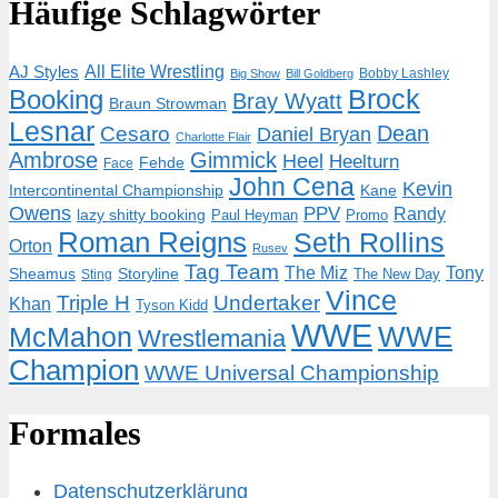
Häufige Schlagwörter
AJ Styles
All Elite Wrestling
Bobby Lashley
Big Show
Bill Goldberg
Brock
Booking
Bray Wyatt
Braun Strowman
Lesnar
Dean
Cesaro
Daniel Bryan
Charlotte Flair
Ambrose
Gimmick
Heel
Heelturn
Fehde
Face
John Cena
Kevin
Intercontinental Championship
Kane
Owens
PPV
Randy
lazy shitty booking
Paul Heyman
Promo
Roman Reigns
Seth Rollins
Orton
Rusev
Tag Team
The Miz
Tony
Storyline
Sheamus
The New Day
Sting
Vince
Triple H
Undertaker
Khan
Tyson Kidd
WWE
McMahon
WWE
Wrestlemania
Champion
WWE Universal Championship
Formales
Datenschutzerklärung