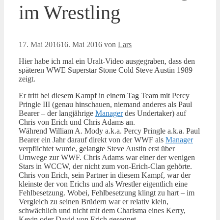
im Wrestling
17. Mai 2016
16. Mai 2016
von
Lars
Hier habe ich mal ein Uralt-Video ausgegraben, dass den
späteren WWE Superstar Stone Cold Steve Austin 1989
zeigt.
Er tritt bei diesem Kampf in einem Tag Team mit Percy
Pringle III (genau hinschauen, niemand anderes als Paul
Bearer – der langjährige
Manager
des Undertaker) auf
Chris von Erich und Chris Adams an.
Während William A. Mody a.k.a. Percy Pringle a.k.a. Paul
Bearer ein Jahr darauf direkt von der WWF als
Manager
verpflichtet wurde, gelangte Steve Austin erst über
Umwege zur WWF. Chris Adams war einer der wenigen
Stars in WCCW, der nicht zum von-Erich-Clan gehörte.
Chris von Erich, sein Partner in diesem Kampf, war der
kleinste der von Erichs und als Wrestler eigentlich eine
Fehlbesetzung. Wobei, Fehlbesetzung klingt zu hart – im
Vergleich zu seinen Brüdern war er relativ klein,
schwächlich und nicht mit dem Charisma eines Kerry,
Kevin oder David von Erich gesegnet.