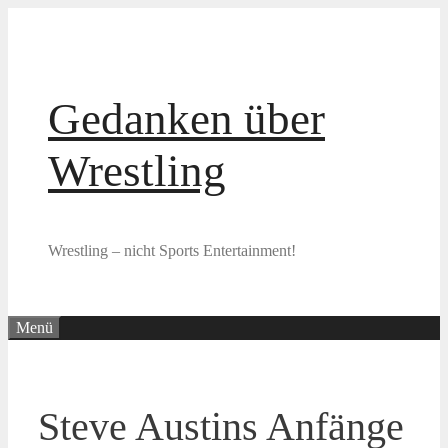
Zum
Inhalt
springen
Gedanken über
Wrestling
Wrestling – nicht Sports Entertainment!
Menü
Steve Austins Anfänge