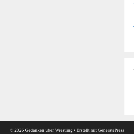
© 2026 Gedanken über Wrestling
• Erstellt mit
GeneratePress