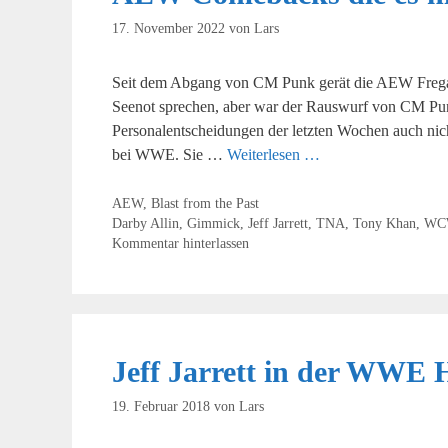
17. November 2022
von
Lars
Seit dem Abgang von CM Punk gerät die AEW Fregatt
Seenot sprechen, aber war der Rauswurf von CM Punk 
Personalentscheidungen der letzten Wochen auch nich
bei WWE. Sie …
Weiterlesen …
Kategorien
AEW
,
Blast from the Past
Schlagwörter
Darby Allin
,
Gimmick
,
Jeff Jarrett
,
TNA
,
Tony Khan
,
WC
Kommentar hinterlassen
Jeff Jarrett in der WWE 
19. Februar 2018
von
Lars