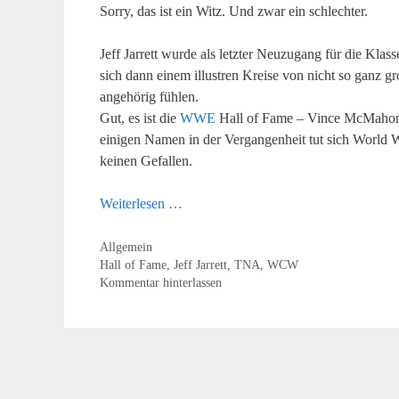
Sorry, das ist ein Witz. Und zwar ein schlechter.
Jeff Jarrett wurde als letzter Neuzugang für die Kla
sich dann einem illustren Kreise von nicht so ganz 
angehörig fühlen.
Gut, es ist die
WWE
Hall of Fame – Vince McMahon k
einigen Namen in der Vergangenheit tut sich World W
keinen Gefallen.
Weiterlesen …
Kategorien
Allgemein
Schlagwörter
Hall of Fame
,
Jeff Jarrett
,
TNA
,
WCW
Kommentar hinterlassen