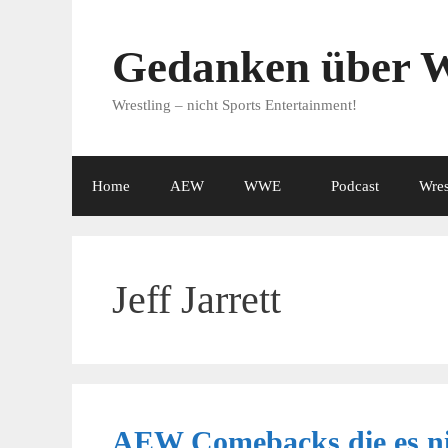
Zum
Inhalt
Gedanken über W
springen
Wrestling – nicht Sports Entertainment!
Home
AEW
WWE
Podcast
Wres
Jeff Jarrett
AEW Comebacks die es nic