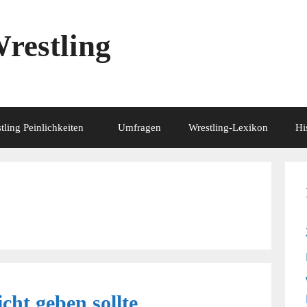
restling
tling Peinlichkeiten
Umfragen
Wrestling-Lexikon
Hi
ht geben sollte