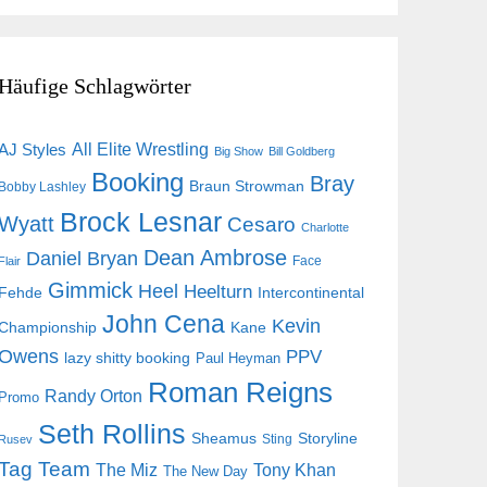
Häufige Schlagwörter
AJ Styles
All Elite Wrestling
Big Show
Bill Goldberg
Booking
Bray
Braun Strowman
Bobby Lashley
Brock Lesnar
Wyatt
Cesaro
Charlotte
Dean Ambrose
Daniel Bryan
Face
Flair
Gimmick
Heel
Heelturn
Fehde
Intercontinental
John Cena
Kevin
Championship
Kane
Owens
PPV
lazy shitty booking
Paul Heyman
Roman Reigns
Randy Orton
Promo
Seth Rollins
Storyline
Sheamus
Sting
Rusev
Tag Team
The Miz
Tony Khan
The New Day