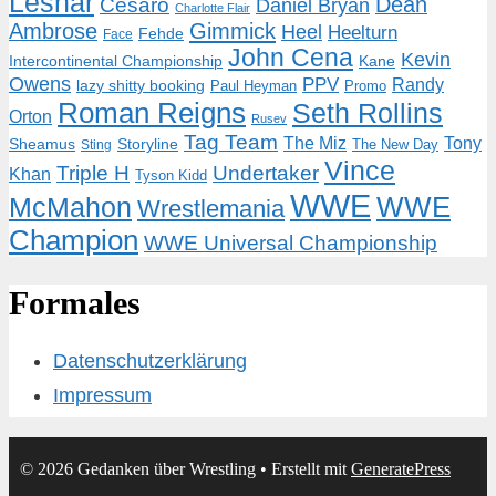
Lesnar
Dean
Cesaro
Daniel Bryan
Charlotte Flair
Ambrose
Gimmick
Heel
Heelturn
Fehde
Face
John Cena
Kevin
Intercontinental Championship
Kane
Owens
PPV
Randy
lazy shitty booking
Paul Heyman
Promo
Roman Reigns
Seth Rollins
Orton
Rusev
Tag Team
The Miz
Tony
Storyline
Sheamus
The New Day
Sting
Vince
Triple H
Undertaker
Khan
Tyson Kidd
WWE
McMahon
WWE
Wrestlemania
Champion
WWE Universal Championship
Formales
Datenschutzerklärung
Impressum
© 2026 Gedanken über Wrestling
• Erstellt mit
GeneratePress