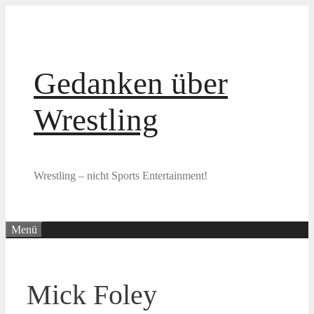
Zum
Inhalt
springen
Gedanken über
Wrestling
Wrestling – nicht Sports Entertainment!
Menü
Mick Foley