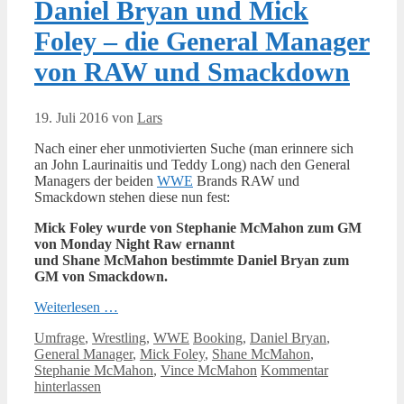
Daniel Bryan und Mick
Foley – die General Manager
von RAW und Smackdown
19. Juli 2016
von
Lars
Nach einer eher unmotivierten Suche (man erinnere sich
an John Laurinaitis und Teddy Long) nach den General
Managers der beiden
WWE
Brands RAW und
Smackdown stehen diese nun fest:
Mick Foley wurde von Stephanie McMahon zum GM
von Monday Night Raw ernannt
und Shane McMahon bestimmte Daniel Bryan zum
GM von Smackdown.
Weiterlesen …
Kategorien
Schlagwörter
Umfrage
,
Wrestling
,
WWE
Booking
,
Daniel Bryan
,
General Manager
,
Mick Foley
,
Shane McMahon
,
Stephanie McMahon
,
Vince McMahon
Kommentar
hinterlassen