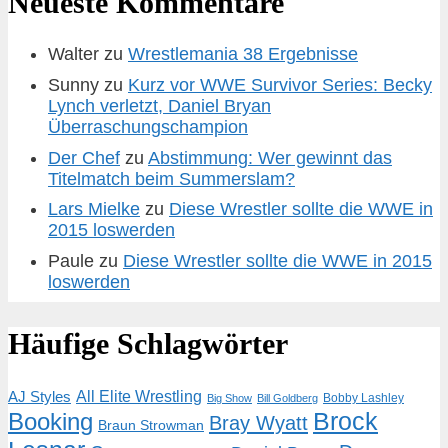
Neueste Kommentare
Walter
zu
Wrestlemania 38 Ergebnisse
Sunny
zu
Kurz vor WWE Survivor Series: Becky
Lynch verletzt, Daniel Bryan
Überraschungschampion
Der Chef
zu
Abstimmung: Wer gewinnt das
Titelmatch beim Summerslam?
Lars Mielke
zu
Diese Wrestler sollte die WWE in
2015 loswerden
Paule
zu
Diese Wrestler sollte die WWE in 2015
loswerden
Häufige Schlagwörter
AJ Styles
All Elite Wrestling
Bobby Lashley
Big Show
Bill Goldberg
Brock
Booking
Bray Wyatt
Braun Strowman