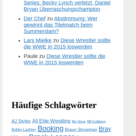
Series: Becky Lynch verletzt, Daniel
Bryan Überraschungschampion
Der Chef
zu
Abstimmung: Wer
gewinnt das Titelmatch beim
Summerslam?
Lars Mielke
zu
Diese Wrestler sollte
die WWE in 2015 loswerden
Paule
zu
Diese Wrestler sollte die
WWE in 2015 loswerden
Häufige Schlagwörter
AJ Styles
All Elite Wrestling
Big Show
Bill Goldberg
Booking
Bray
Braun Strowman
Bobby Lashley