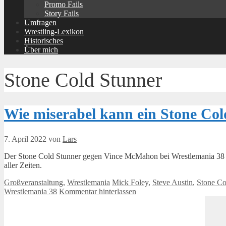
Promo Fails
Story Fails
Umfragen
Wrestling-Lexikon
Historisches
Über mich
Stone Cold Stunner
Wie miserabel kann ein Stone Co
7. April 2022
von
Lars
Der Stone Cold Stunner gegen Vince McMahon bei Wrestlemania 38 war
aller Zeiten.
Kategorien
Schlagwörter
Großveranstaltung
,
Wrestlemania
Mick Foley
,
Steve Austin
,
Stone Co
Wrestlemania 38
Kommentar hinterlassen