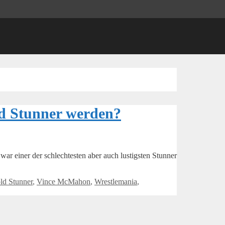
ld Stunner werden?
 einer der schlechtesten aber auch lustigsten Stunner
ld Stunner
,
Vince McMahon
,
Wrestlemania
,