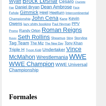
Brock Lesnar
Wyatt
Cesaro
Charlotte
Dean Ambrose
Daniel Bryan
Face
Flair
Gimmick
Heel
Heelturn
Fehde
Intercontinental
John Cena
Kevin
Championship
Kane
Owens
PPV
lazy shitty booking
Paul Heyman
Roman Reigns
Randy Orton
Promo
Seth Rollins
Storyline
Sheamus
Sting
Rusev
Tag Team
The Miz
Tony Khan
The New Day
Vince
Triple H
Undertaker
Tyson Kidd
WWE
McMahon
Wrestlemania
WWE Champion
WWE Universal
Championship
Formales