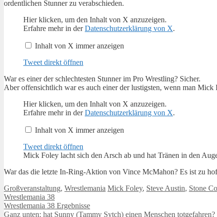
ordentlichen Stunner zu verabschieden.
Inhalt
Hier klicken, um den Inhalt von X anzuzeigen.
von
Erfahre mehr in der
Datenschutzerklärung von X
.
X
anzeigen
Inhalt von X immer anzeigen
Tweet direkt öffnen
War es einer der schlechtesten Stunner im Pro Wrestling? Sicher.
Aber offensichtlich war es auch einer der lustigsten, wenn man Mick 
Inhalt
Hier klicken, um den Inhalt von X anzuzeigen.
von
Erfahre mehr in der
Datenschutzerklärung von X
.
X
anzeigen
Inhalt von X immer anzeigen
Tweet direkt öffnen
Mick Foley lacht sich den Arsch ab und hat Tränen in den Aug
War das die letzte In-Ring-Aktion von Vince McMahon? Es ist zu hof
Kategorien
Schlagwörter
Großveranstaltung
,
Wrestlemania
Mick Foley
,
Steve Austin
,
Stone Co
Wrestlemania 38
Wrestlemania 38 Ergebnisse
Ganz unten: hat Sunny (Tammy Sytch) einen Menschen totgefahren?