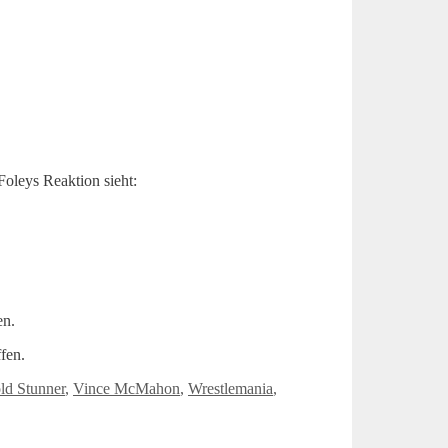
Foleys Reaktion sieht:
en.
fen.
ld Stunner
,
Vince McMahon
,
Wrestlemania
,