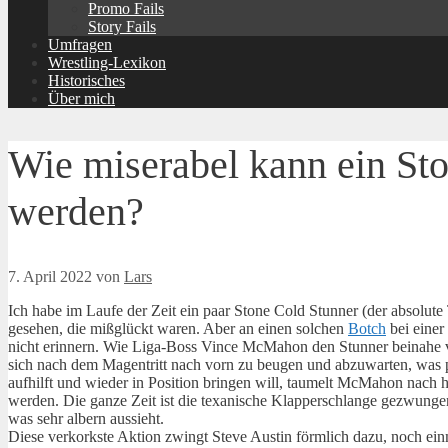
Promo Fails
Story Fails
Umfragen
Wrestling-Lexikon
Historisches
Über mich
Wie miserabel kann ein St
werden?
7. April 2022
von
Lars
Ich habe im Laufe der Zeit ein paar Stone Cold Stunner (der absolu
gesehen, die mißglückt waren. Aber an einen solchen
Botch
bei einer
nicht erinnern. Wie Liga-Boss Vince McMahon den Stunner beinahe vorsä
sich nach dem Magentritt nach vorn zu beugen und abzuwarten, was pa
aufhilft und wieder in Position bringen will, taumelt McMahon nach
werden. Die ganze Zeit ist die texanische Klapperschlange gezwunge
was sehr albern aussieht.
Diese verkorkste Aktion zwingt Steve Austin förmlich dazu, noch ein