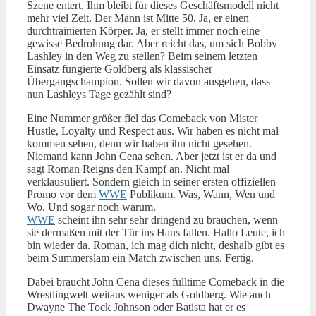
Szene entert. Ihm bleibt für dieses Geschäftsmodell nicht
mehr viel Zeit. Der Mann ist Mitte 50. Ja, er einen
durchtrainierten Körper. Ja, er stellt immer noch eine
gewisse Bedrohung dar. Aber reicht das, um sich Bobby
Lashley in den Weg zu stellen? Beim seinem letzten
Einsatz fungierte Goldberg als klassischer
Übergangschampion. Sollen wir davon ausgehen, dass
nun Lashleys Tage gezählt sind?
Eine Nummer größer fiel das Comeback von Mister
Hustle, Loyalty und Respect aus. Wir haben es nicht mal
kommen sehen, denn wir haben ihn nicht gesehen.
Niemand kann John Cena sehen. Aber jetzt ist er da und
sagt Roman Reigns den Kampf an. Nicht mal
verklausuliert. Sondern gleich in seiner ersten offiziellen
Promo vor dem
WWE
Publikum. Was, Wann, Wen und
Wo. Und sogar noch warum.
WWE
scheint ihn sehr sehr dringend zu brauchen, wenn
sie dermaßen mit der Tür ins Haus fallen. Hallo Leute, ich
bin wieder da. Roman, ich mag dich nicht, deshalb gibt es
beim Summerslam ein Match zwischen uns. Fertig.
Dabei braucht John Cena dieses fulltime Comeback in die
Wrestlingwelt weitaus weniger als Goldberg. Wie auch
Dwayne The Tock Johnson oder Batista hat er es