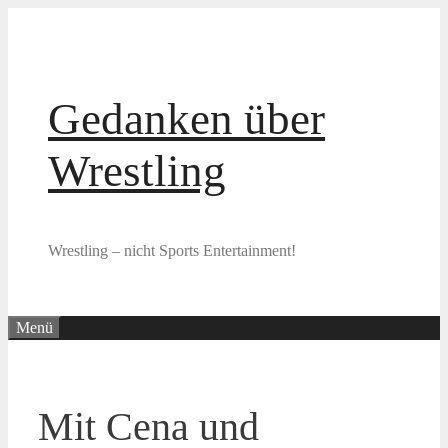
Zum
Inhalt
springen
Gedanken über
Wrestling
Wrestling – nicht Sports Entertainment!
Menü
Mit Cena und