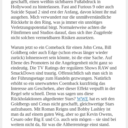
geschafft, einen weithin sichtbaren Fußabdruck in
Hollywood zu hinterlassen. Fast and Furious 9 oder auch
Suicide Squad 2 sind erst der Anfang, davon könnt ihr mal
ausgehen. Mich verwundert nur die unmißverständliche
Rückkehr in den Ring, was ja immer ein unnötiges
Verletzungspotential birgt. Normalerweise achten die
Filmfirmen und Studios darauf, dass sich ihre Zugpferde
nicht solchen vermeidbaren Risiken aussetzen.
Warum jetzt so ein Comeback für einen John Cena, Bill
Goldberg oder auch Edge (schon etwas länger wieder
zurück) lohnenswert sein könnte, ist die eine Sache. Auf
Ebene des Promoters ist die Angelegenheit nicht ganz so
eindeutig. Die TV Ratings der regulären Shows RAW und
SmackDown sind traurig. Offensichtlich sah man sich in
der Führungsetage zum Handeln gezwungen. Natürlich
erhöht so ein unerwartetes Coemback kurzfristig das
Interesse am Geschehen, aber dieser Effekt verpufft in der
Regel sehr schnell. Denn was sagen uns diese
Rückholaktionen altgedienter Stars?
WWE
hat es seit den
Goldbergs und Cenas nicht geschafft, gleichwertige Stars
aufzubauen. Mit Roman Reigns und Bobby Lashley ist
man da auf einem guten Weg, aber so gut Kevin Owens,
Cesaro oder Big E und Co. auch sein mögen – sie sind bei
weitem nicht da, für was die Altherrenriege einst stand.