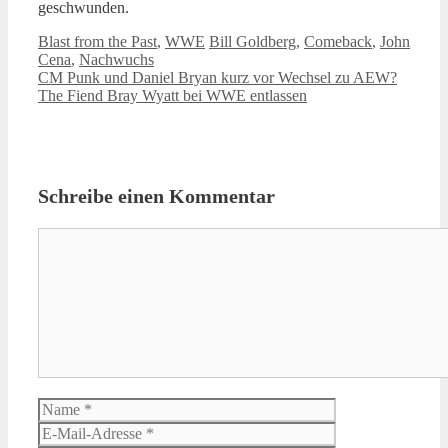
geschwunden.
Kategorien
Schlagwörter
Blast from the Past
,
WWE
Bill Goldberg
,
Comeback
,
John
Cena
,
Nachwuchs
CM Punk und Daniel Bryan kurz vor Wechsel zu AEW?
The Fiend Bray Wyatt bei WWE entlassen
Schreibe einen Kommentar
Kommentar
Name
E-
Mail-
Website
Adresse