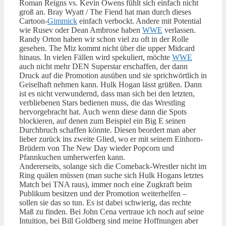
Roman Reigns vs. Kevin Owens fühlt sich einfach nicht
groß an. Bray Wyatt / The Fiend hat man durch dieses
Cartoon-
Gimmick
einfach verbockt. Andere mit Potential
wie Rusev oder Dean Ambrose haben
WWE
verlassen.
Randy Orton haben wir schon viel zu oft in der Rolle
gesehen. The Miz kommt nicht über die upper Midcard
hinaus. In vielen Fällen wird spekuliert, möchte
WWE
auch nicht mehr DEN Superstar erschaffen, der dann
Druck auf die Promotion ausüben und sie sprichwörtlich in
Geiselhaft nehmen kann. Hulk Hogan lässt grüßen. Dann
ist es nicht verwundernd, dass man sich bei den letzten,
verbliebenen Stars bedienen muss, die das Wrestling
hervorgebracht hat. Auch wenn diese dann die Spots
blockieren, auf denen zum Beispiel ein Big E seinen
Durchbruch schaffen könnte. Diesen beordert man aber
lieber zurück ins zweite Glied, wo er mit seinem Einhorn-
Brüdern von The New Day wieder Popcorn und
Pfannkuchen umherwerfen kann.
Andererseits, solange sich die Comeback-Wrestler nicht im
Ring quälen müssen (man suche sich Hulk Hogans letztes
Match bei TNA raus), immer noch eine Zugkraft beim
Publikum besitzen und der Promotion weiterhelfen –
sollen sie das so tun. Es ist dabei schwierig, das rechte
Maß zu finden. Bei John Cena vertraue ich noch auf seine
Intuition, bei Bill Goldberg sind meine Hoffnungen aber