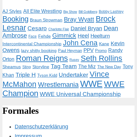
AJ Styles
All Elite Wrestling
Bobby Lashley
Big Show
Bill Goldberg
Brock
Booking
Bray Wyatt
Braun Strowman
Lesnar
Dean
Cesaro
Daniel Bryan
Charlotte Flair
Ambrose
Gimmick
Heel
Heelturn
Fehde
Face
John Cena
Kevin
Intercontinental Championship
Kane
Owens
PPV
Randy
lazy shitty booking
Paul Heyman
Promo
Roman Reigns
Seth Rollins
Orton
Rusev
Tag Team
The Miz
Tony
Storyline
Sheamus
The New Day
Sting
Vince
Triple H
Undertaker
Khan
Tyson Kidd
WWE
McMahon
WWE
Wrestlemania
Champion
WWE Universal Championship
Formales
Datenschutzerklärung
Impressum